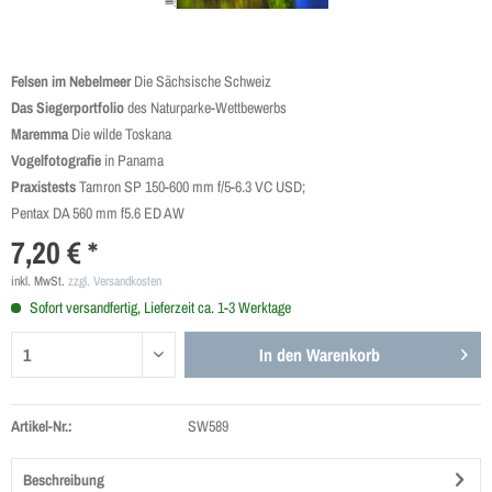
Felsen im Nebelmeer
Die Sächsische Schweiz
Das Siegerportfolio
des Naturparke-Wettbewerbs
Maremma
Die wilde Toskana
Vogelfotografie
in Panama
Praxistests
Tamron SP 150-600 mm f/5-6.3 VC USD;
Pentax DA 560 mm f5.6 ED AW
7,20 € *
inkl. MwSt.
zzgl. Versandkosten
Sofort versandfertig, Lieferzeit ca. 1-3 Werktage
In den
Warenkorb
Artikel-Nr.:
SW589
Beschreibung