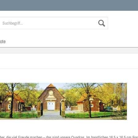
ote
her, die viel Freude machen – das sind unsere Quadras. Im handlichen 16,5 x 16,5 cm Fo