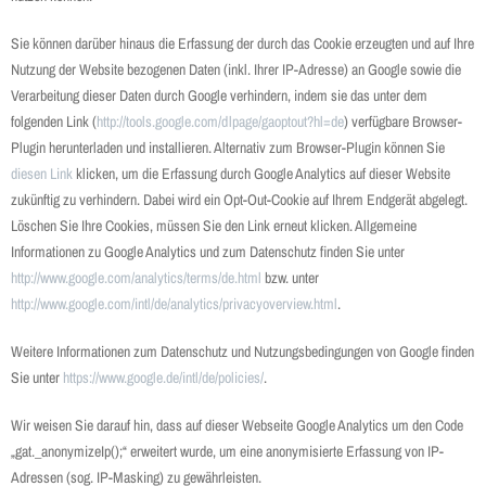
Sie können darüber hinaus die Erfassung der durch das Cookie erzeugten und auf Ihre
Nutzung der Website bezogenen Daten (inkl. Ihrer IP-Adresse) an Google sowie die
Verarbeitung dieser Daten durch Google verhindern, indem sie das unter dem
folgenden Link (
http://tools.google.com/dlpage/gaoptout?hl=de
) verfügbare Browser-
Plugin herunterladen und installieren. Alternativ zum Browser-Plugin können Sie
diesen Link
klicken, um die Erfassung durch Google Analytics auf dieser Website
zukünftig zu verhindern. Dabei wird ein Opt-Out-Cookie auf Ihrem Endgerät abgelegt.
Löschen Sie Ihre Cookies, müssen Sie den Link erneut klicken. Allgemeine
Informationen zu Google Analytics und zum Datenschutz finden Sie unter
http://www.google.com/analytics/terms/de.html
bzw. unter
http://www.google.com/intl/de/analytics/privacyoverview.html
.
Weitere Informationen zum Datenschutz und Nutzungsbedingungen von Google finden
Sie unter
https://www.google.de/intl/de/policies/
.
Wir weisen Sie darauf hin, dass auf dieser Webseite Google Analytics um den Code
„gat._anonymizeIp();“ erweitert wurde, um eine anonymisierte Erfassung von IP-
Adressen (sog. IP-Masking) zu gewährleisten.