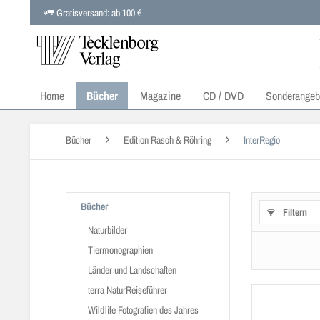
Gratisversand: ab 100 €
Home
Bücher
Magazine
CD / DVD
Sonderangeb
Bücher
Edition Rasch & Röhring
InterRegio
Bücher
Filtern
Naturbilder
Tiermonographien
Länder und Landschaften
terra NaturReiseführer
Wildlife Fotografien des Jahres