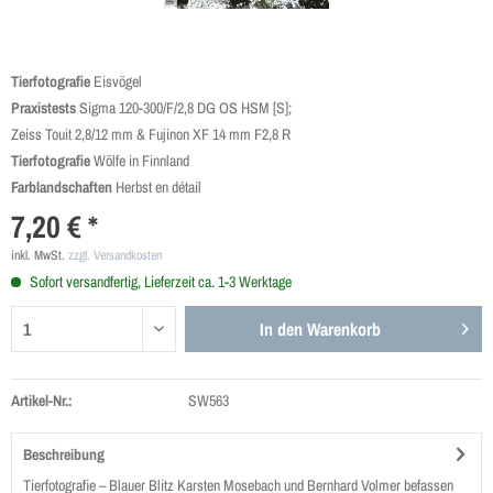
Tierfotografie
Eisvögel
Praxistests
Sigma 120-300/F/2,8 DG OS HSM [S];
Zeiss Touit 2,8/12 mm & Fujinon XF 14 mm F2,8 R
Tierfotografie
Wölfe in Finnland
Farblandschaften
Herbst en détail
7,20 € *
inkl. MwSt.
zzgl. Versandkosten
Sofort versandfertig, Lieferzeit ca. 1-3 Werktage
In den
Warenkorb
Artikel-Nr.:
SW563
Beschreibung
Tierfotografie – Blauer Blitz Karsten Mosebach und Bernhard Volmer befassen