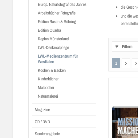
Europ. Naturfotograf des Jahres
die Geschi
Arbeitsbücher Fotografie
und die we
Edition Rasch & Röhring
bereitstellu
Edition Quadra
Region Münsterland
Filtern
LWL-Denkmalpflege
LWL-Medienzentrum für
Westfalen
1
Kochen & Backen
Kinderbücher
Malbücher
Naturmalerei
Magazine
CD / DVD
Sonderangebote