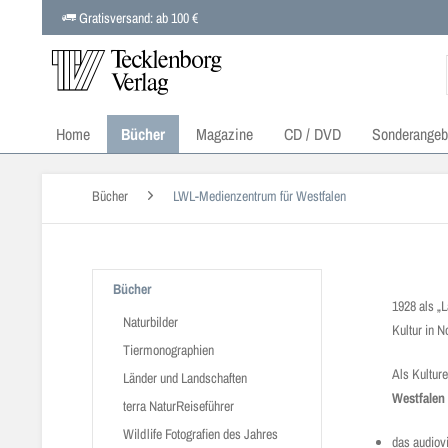
Gratisversand: ab 100 €
Home
Bücher
Magazine
CD / DVD
Sonderangeb
Bücher
LWL-Medienzentrum für Westfalen
Bücher
1928 als „L
Naturbilder
Kultur in N
Tiermonographien
Als Kultur
Länder und Landschaften
Westfalen
terra NaturReiseführer
Wildlife Fotografien des Jahres
das audiovi