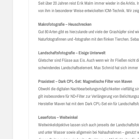
Seit über 20 Jahren reist Erik Malm immer wieder in die Arktis. I
von ihm in besonderer Weise entwickelten ICM-Technik. Wir zeig
Makrofotografie – Heuschrecken
Gut 80 Arten gibt es hierzulande und viele der Grashüpfer sind 
Naturfotografinnen und -fotografen mit den flinken Tierchen. Seb
Landschaftsfotografie – Eisige Unterwelt
Gletscher sind Flüsse aus Eis. Auch wenn wir ihr Fließen nicht 
schwindendes Landschaftselement. Max Schmid hat sich immer wie
Praxistest – Dark CPL-Set:
Magnetische Filter von Maven
Obwohl die digitalen Nachbearbeitungsmöglichkeiten vielfältig sin
gilt insbesondere für ND-Filter zur Verlängerung von Belichtungs
Hersteller Maven hat mit dem Dark CPL-Set ein für Landschaftsf
Leserfotos – Weitwinkel
Weitwinkelobjektive lassen sich auch jenseits der Landschaftsfot
und unter Wasser sowie allgemein bei Nahaufnahmen – genutzt we