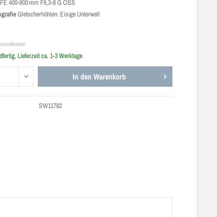
FE 400-800 mm F6,3-8 G OSS
grafie
Gletscherhöhlen: Eisige Unterwelt
ersandkosten
fertig, Lieferzeit ca. 1-3 Werktage
In den
Warenkorb
SW11782