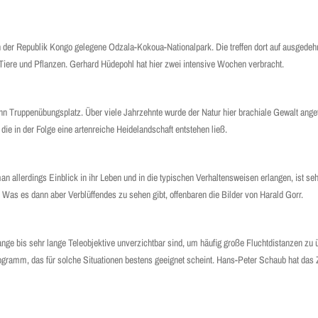
 der Republik Kongo gelegene Odzala-Kokoua-Nationalpark. Die treffen dort auf ausgedeh
 Tiere und Pflanzen. Gerhard Hüdepohl hat hier zwei intensive Wochen verbracht.
 Truppenübungsplatz. Über viele Jahrzehnte wurde der Natur hier brachiale Gewalt angeta
die in der Folge eine artenreiche Heidelandschaft entstehen ließ.
 allerdings Einblick in ihr Leben und in die typischen Verhaltensweisen erlangen, ist sehr
. Was es dann aber Verblüffendes zu sehen gibt, offenbaren die Bilder von Harald Gorr.
ss lange bis sehr lange Teleobjektive unverzichtbar sind, um häufig große Fluchtdistanzen z
ramm, das für solche Situationen bestens geeignet scheint. Hans-Peter Schaub hat das