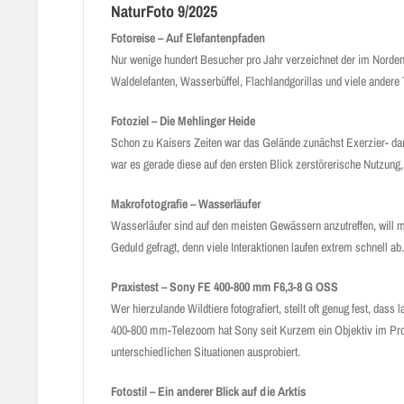
NaturFoto 9/2025
Fotoreise – Auf Elefantenpfaden
Nur wenige hundert Besucher pro Jahr verzeichnet der im Norden
Waldelefanten, Wasserbüffel, Flachlandgorillas und viele andere
Fotoziel – Die Mehlinger Heide
Schon zu Kaisers Zeiten war das Gelände zunächst Exerzier- dann
war es gerade diese auf den ersten Blick zerstörerische Nutzung, 
Makrofotografie – Wasserläufer
Wasserläufer sind auf den meisten Gewässern anzutreffen, will man
Geduld gefragt, denn viele Interaktionen laufen extrem schnell ab
Praxistest – Sony FE 400-800 mm F6,3-8 G OSS
Wer hierzulande Wildtiere fotografiert, stellt oft genug fest, da
400-800 mm-Telezoom hat Sony seit Kurzem ein Objektiv im Prog
unterschiedlichen Situationen ausprobiert.
Fotostil – Ein anderer Blick auf die Arktis