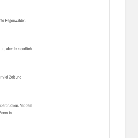
nte Regenwälder,
n, aber letztendlich
 viel Zeit und
u überbrücken. Mit dem
 Zoom in