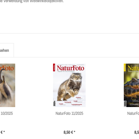
 die Verwendung von Weitwinkelobjektiven.
sehen
 10/2025
NaturFoto 11/2025
NaturFo
 € *
8,50 € *
8,5