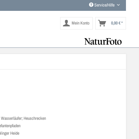
Service/Hilfe
Mein Konto
0,00 € *
e
Wasserläufer; Heuschrecken
efantenpfaden
linger Heide