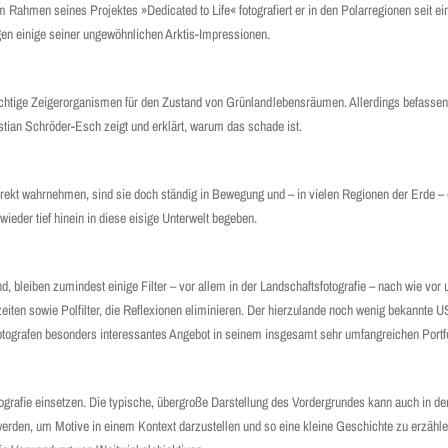
m Rahmen seines Projektes »Dedicated to Life« fotografiert er in den Polarregionen seit ei
en einige seiner ungewöhnlichen Arktis-Impressionen.
wichtige Zeigerorganismen für den Zustand von Grünlandlebensräumen. Allerdings befassen
astian Schröder-Esch zeigt und erklärt, warum das schade ist.
direkt wahrnehmen, sind sie doch ständig in Bewegung und – in vielen Regionen der Erde –
der tief hinein in diese eisige Unterwelt begeben.
d, bleiben zumindest einige Filter – vor allem in der Landschaftsfotografie – nach wie vor 
zeiten sowie Polfilter, die Reflexionen eliminieren. Der hierzulande noch wenig bekannte
otografen besonders interessantes Angebot in seinem insgesamt sehr umfangreichen Portf
ografie einsetzen. Die typische, übergroße Darstellung des Vordergrundes kann auch in der 
rden, um Motive in einem Kontext darzustellen und so eine kleine Geschichte zu erzählen