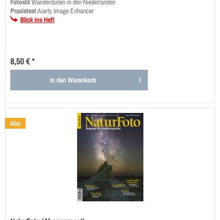
Fotostil
Wanderdünen in den Niederlanden
Praxistest
Aiarty Image Enhancer
Blick ins Heft
8,50 € *
In den
Warenkorb
Abo