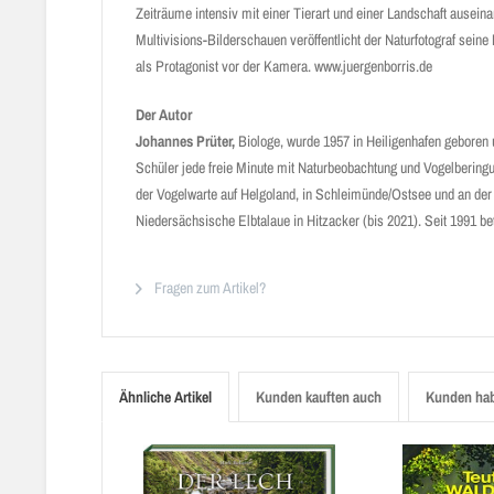
Zeiträume intensiv mit einer Tierart und einer Landschaft ausein
Multivisions-Bilderschauen veröffentlicht der Natur­fotograf sein
als Protagonist vor der Kamera. www.juergenborris.de
Der Autor
Johannes Prüter,
Biologe, wurde 1957 in Heiligenhafen geboren u
Schüler jede freie Minute mit Naturbeobachtung und Vogelberingu
der Vogelwarte auf Helgoland, in Schleimünde/Ostsee und an der 
Niedersächsische Elbtalaue in Hitzacker (bis 2021). Seit 1991 bet
Fragen zum Artikel?
Ähnliche Artikel
Kunden kauften auch
Kunden hab