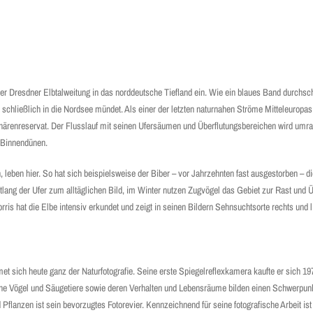
er Dresdner Elbtalweitung in das norddeutsche Tiefland ein. Wie ein blaues Band durchsch
schließlich in die Nordsee mündet. Als einer der letzten naturnahen Ströme Mitteleuropas 
renreservat. Der Flusslauf mit seinen Ufersäumen und Überflutungsbereichen wird umra
Binnen­dünen.
, leben hier. So hat sich beispielsweise der Biber – vor Jahrzehnten fast ausgestorben – di
ng der Ufer zum alltäglichen Bild, im Winter nutzen Zugvögel das Gebiet zur Rast und 
orris hat die Elbe intensiv erkundet und zeigt in seinen Bildern Sehnsuchtsorte rechts und 
 sich heute ganz der Naturfotografie. Seine erste Spiegel­reflexkamera kaufte er sich 1
ische Vögel und Säugetiere sowie deren Verhalten und Lebensräume bilden einen Schwerpunkt
lanzen ist sein bevorzugtes Fotorevier. Kennzeichnend für seine fotografische Arbeit ist 