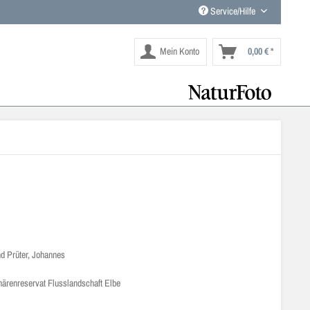
Service/Hilfe
Mein Konto
0,00 € *
nd Prüter, Johannes
enreservat Flusslandschaft Elbe