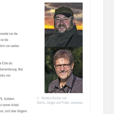
neidet sie die
ist die
hmt von weiten
e Elbe als
Überwinterung. Mal
links von
Weitere Bücher von
976. Seitdem
Borris, Jürgen und Prüter, Johannes
 seiner Arbeit.
es, sich über längere