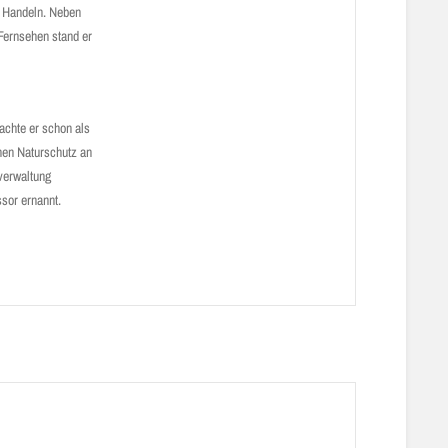
in Handeln. Neben
 Fernsehen stand er
achte er schon als
hen Naturschutz an
verwaltung
ssor ernannt.