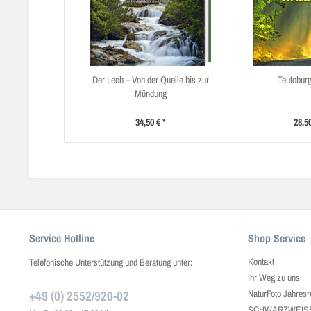
Der Lech – Von der Quelle bis zur
Teutobur
Mündung
34,50 € *
28,50
Service Hotline
Shop Service
Kontakt
Telefonische Unterstützung und Beratung unter:
Ihr Weg zu uns
+49 (0) 2552/920-02
NaturFoto Jahresr
SCHWARZWEISS J