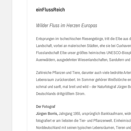
einFlussReich
Wilder Fluss im Herzen Europas
Entsprungen im tschechischen Riesengebirge, tritt die Elbe aus d
Landschaft, vorbei an malerischen Städten, ehe sie bei Cuxhaven 
Flusslandschaft Elbe unser größtes heimisches UNESCO-Biosphä
Auenwäldern, ausgedehnten Wiesenlandschaften, Sandufern und 
Zahlreiche Pflanzen und Tiere, darunter auch viele bedrohte Arten
Lebensraum zurückerobert. Im Sommer gehören Weißstörche entla
schmal und sanft, mal breit und wild – der Naturfotograf Jürgen B
Deutschlands drittgrößtem Strom.
Der Fotograf
Jürgen Borris,
Jahrgang 1955, ursprünglich Bankkaufmann, widmet
fotografiert er am liebsten die Tier- und Pflanzenwelt. Einheim
Norddeutschland mit seinen typischen Lebensräumen, Tieren und Pf