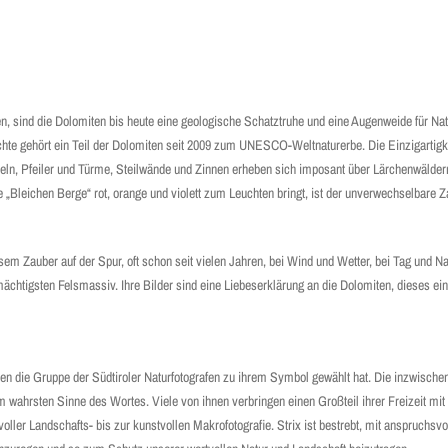
, sind die Dolomiten bis heute eine geologische Schatztruhe und eine Augenweide für Nat
hte gehört ein Teil der Dolomiten seit 2009 zum UNESCO-Weltnaturerbe. Die Einzigartig
adeln, Pfeiler und Türme, Steilwände und Zinnen erheben sich imposant über Lärchenwälder
 „Bleichen Berge“ rot, orange und violett zum Leuchten bringt, ist der unverwechselbare 
esem Zauber auf der Spur, oft schon seit vielen Jahren, bei Wind und Wetter, bei Tag und Na
chtigsten Felsmassiv. Ihre Bilder sind eine Liebeserklärung an die Dolomiten, dieses ein
en die Gruppe der Südtiroler Naturfotografen zu ihrem Symbol gewählt hat. Die inzwische
m wahrsten Sinne des Wortes. Viele von ihnen verbringen einen Großteil ihrer Freizeit mit
ler Landschafts- bis zur kunstvollen Makrofotografie. Strix ist bestrebt, mit anspruchsvol