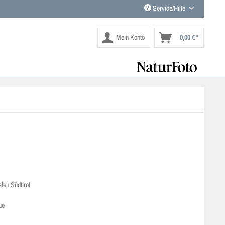
Service/Hilfe
Mein Konto
0,00 € *
afen Südtirol
ue