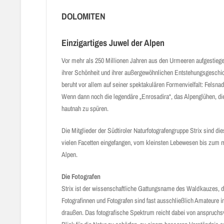
DOLOMITEN
Einzigartiges Juwel der Alpen
Vor mehr als 250 Millionen Jahren aus den Urmeeren aufgestiegen
ihrer Schönheit und ihrer außergewöhnlichen Entstehungsgeschic
beruht vor allem auf seiner spektakulären Formenvielfalt: Felsn
Wenn dann noch die legendäre „Enrosadira“, das Alpenglühen, die
hautnah zu spüren.
Die Mitglieder der Südtiroler Naturfotografengruppe Strix sind di
vielen Facetten eingefangen, vom kleinsten Lebewesen bis zum mä
Alpen.
Die Fotografen
Strix ist der wissenschaftliche Gattungsname des Waldkauzes, d
Fotografinnen und Fotografen sind fast ausschließlich Amateure i
draußen. Das fotografische Spektrum reicht dabei von anspruchsvol