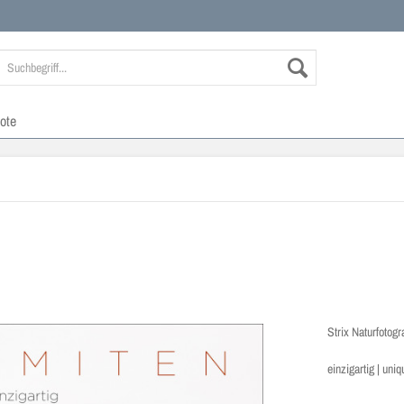
ote
Strix Naturfotogr
einzigartig | uniq