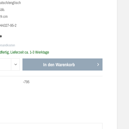
utsch/englisch
Abb.
24 cm
944327-95-2
*
ersandkosten
fertig, Lieferzeit ca. 1-3 Werktage
In den
Warenkorb
-795