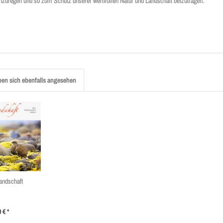
anzuregen und so zum Schutz unserer wertvollen Natur und Landschaft beizutragen.
en sich ebenfalls angesehen
andschaft
 € *