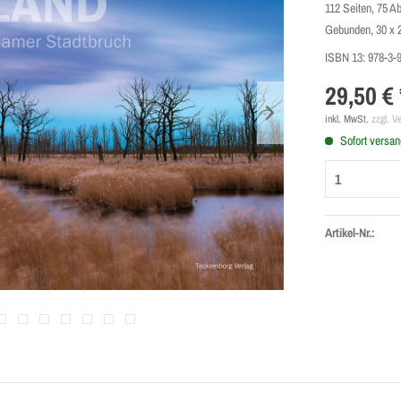
112 Seiten, 75 A
Gebunden, 30 x 
ISBN 13:
978-3-
29,50 € 
inkl. MwSt.
zzgl. V
Sofort versand
Artikel-Nr.: