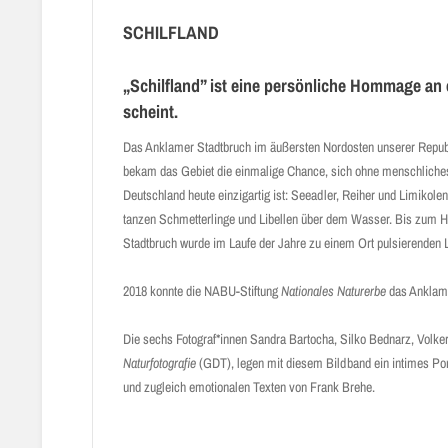
SCHILFLAND
„Schilfland” ist eine persönliche Hommage an
scheint.
Das Anklamer Stadtbruch im äußersten Nordosten unserer Republik
bekam das Gebiet die einmalige Chance, sich ohne menschliches Zu
Deutschland heute einzigartig ist: Seeadler, Reiher und Limikol
tanzen Schmetterlinge und Libellen über dem Wasser. Bis zum H
Stadtbruch wurde im Laufe der Jahre zu einem Ort pulsierenden L
2018 konnte die NABU-Stiftung
Nationales Naturerbe
das Anklame
Die sechs Fotograf*innen Sandra Bartocha, Silko Bednarz, Volke
Naturfotografie
(GDT), legen mit diesem Bildband ein intimes Portr
und zugleich emotionalen Texten von Frank Brehe.