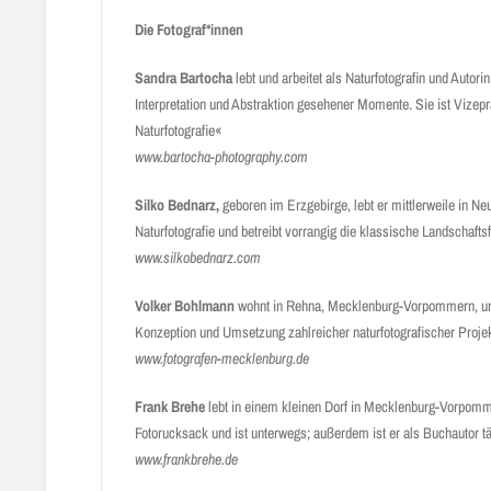
Die Fotograf*innen
Sandra Bartocha
lebt und arbeitet als Naturfotografin und Autor
Interpretation und Abstraktion gesehener Momente. Sie ist Vizepr
Naturfotografie«
www.bartocha-photography.com
Silko Bednarz,
geboren im Erzgebirge, lebt er mittlerweile in 
Naturfotografie und betreibt vorrangig die klassische Landschaftsf
www.silkobednarz.com
Volker Bohlmann
wohnt in Rehna, Mecklenburg-Vorpommern, und 
Konzeption und Umsetzung zahlreicher naturfotografischer Projekt
www.fotografen-mecklenburg.de
Frank Brehe
lebt in einem kleinen Dorf in Mecklenburg-Vorpommer
Fotorucksack und ist unterwegs; außerdem ist er als Buchautor tä
www.frankbrehe.de