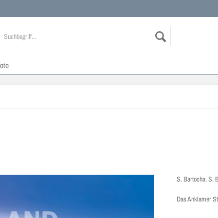
ote
S. Bartocha, S. 
Das Anklamer St