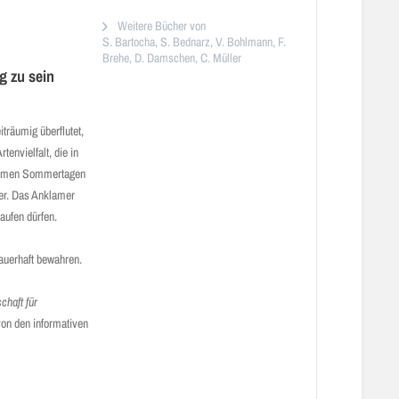
Weitere Bücher von
S. Bartocha, S. Bednarz, V. Bohlmann, F.
Brehe, D. Damschen, C. Müller
g zu sein
träumig überflutet,
envielfalt, die in
 warmen Sommertagen
er. Das Anklamer
laufen dürfen.
auerhaft bewahren.
chaft für
von den informativen