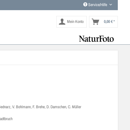
Service/Hilfe
Mein Konto
0,00 € *
Bednarz, V. Bohlmann, F. Brehe, D. Damschen, C. Müller
adtbruch