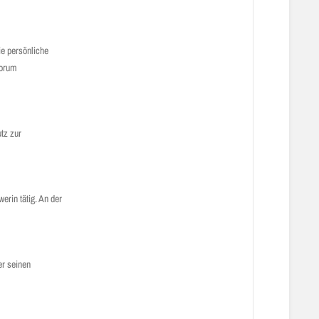
ie persönliche
Forum
tz zur
rin tätig. An der
er seinen