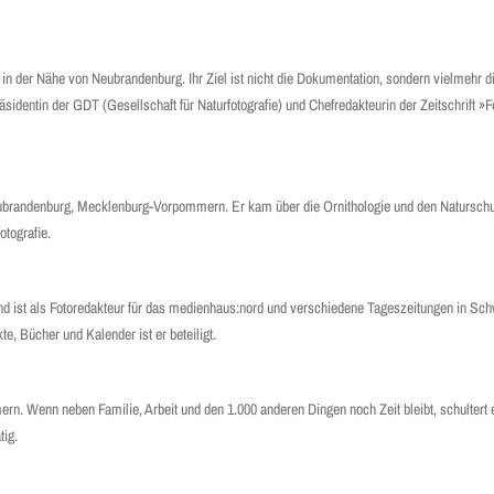
in in der Nähe von Neubrandenburg. Ihr Ziel ist nicht die Dokumentation, sondern vielmehr d
äsidentin der GDT (Gesellschaft für Naturfotografie) und Chefredakteurin der Zeitschrift »
Neubrandenburg, Mecklenburg-Vorpommern. Er kam über die Ornithologie und den Naturschu
otografie.
ist als Fotoredakteur für das medienhaus:nord und verschiedene Tageszeitungen in Schwe
e, Bücher und Kalender ist er beteiligt.
n. Wenn neben Familie, Arbeit und den 1.000 anderen Dingen noch Zeit bleibt, schultert 
tig.