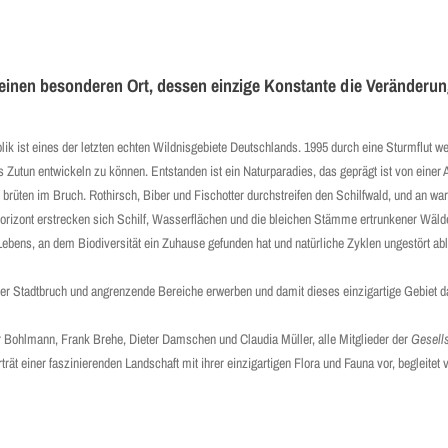
 einen besonderen Ort, dessen einzige Konstante die Veränderun
 ist eines der letzten echten Wildnisgebiete Deutschlands. 1995 durch eine Sturmflut wei
tun entwickeln zu können. Entstanden ist ein Naturparadies, das geprägt ist von einer Art
en brüten im Bruch. Rothirsch, Biber und Fischotter durchstreifen den Schilfwald, und an
orizont erstrecken sich Schilf, Wasserflächen und die bleichen Stämme ertrunkener Wäld
ebens, an dem Biodiversität ein Zuhause gefunden hat und natürliche Zyklen ungestört ab
r Stadtbruch und angrenzende Bereiche erwerben und damit dieses einzigartige Gebiet d
r Bohlmann, Frank Brehe, Dieter Damschen und Claudia Müller, alle Mitglieder der
Gesells
ät einer faszinierenden Landschaft mit ihrer einzigartigen Flora und Fauna vor, begleitet 