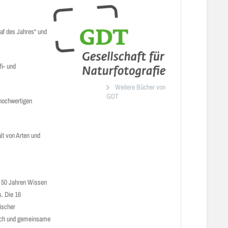
af des Jahres“ und
fi- und
Weitere Bücher von
GDT
 hochwertigen
alt von Arten und
hr 50 Jahren Wissen
s. Die 16
ischer
ausch und gemeinsame