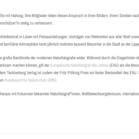
aﬁe mit Haltung. Ihre Mitglieder leben diesen Anspruch in ihren Bildern, ihrem Streben nach
schützer*in stetig zu verbessern.
turfotofestival in Lünen mit Fotoausstellungen, Vorträgen von Referenten aus aller Welt so
 familiärer Atmosphäre lockt jährlich mehrere tausend Besucher in die Stadt an der Lipp
e große Bandbreite der modernen Naturfotografie wider. Während durch die Siegerlisten d
fmerksam machen können, gilt der
Europäische Naturfotograf des Jahres
(ENJ) als die Messl
dem Tecklenborg Verlag ist zudem der Fritz Pölking Preis ein fester Bestandteil des ENJ.
vom
Bundesamt für Naturschutz (BfN)
.
“ heraus mit Kolumnen bekannter Naturfotograf*innen, Wettbewerbsergebnissen, internation