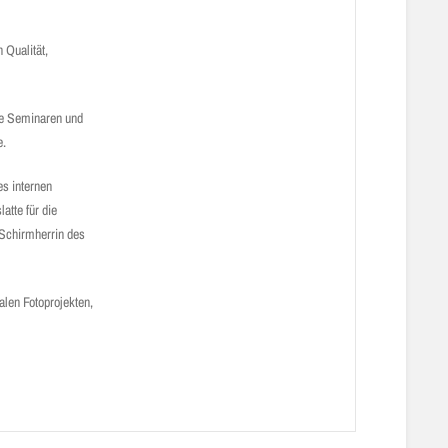
 Qualität,
wie Seminaren und
e.
es internen
atte für die
 Schirmherrin des
alen Fotoprojekten,