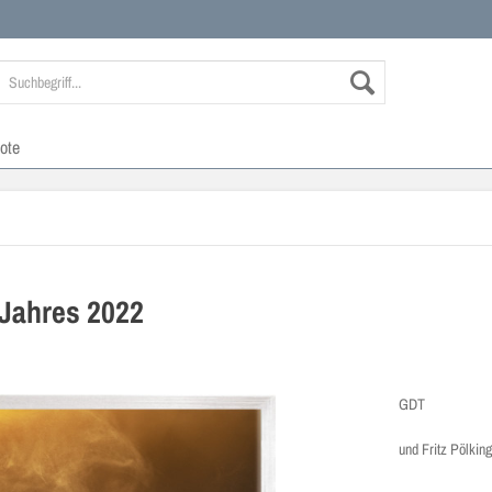
ote
 Jahres 2022
GDT
und Fritz Pölkin