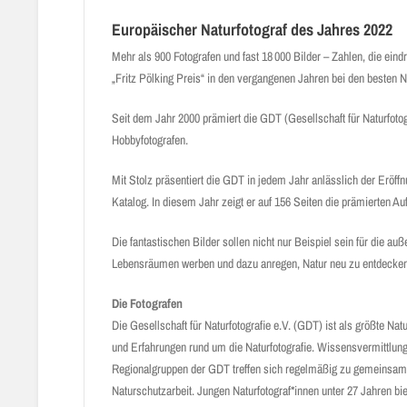
Europäischer Naturfotograf des Jahres 2022
Mehr als 900 Fotografen und fast 18 000 Bilder – Zahlen, die ei
„Fritz Pölking Preis“ in den vergangenen Jahren bei den besten 
Seit dem Jahr 2000 prämiert die GDT (Gesellschaft für Naturfotog
Hobbyfotografen.
Mit Stolz präsentiert die GDT in jedem Jahr anlässlich der Eröff
Katalog. In diesem Jahr zeigt er auf 156 Seiten die prämierten 
Die fantastischen Bilder sollen nicht nur Beispiel sein für die au
Lebensräumen werben und dazu anregen, Natur neu zu entdecken u
Die Fotografen
Die Gesellschaft für Naturfotografie e.V. (GDT) ist als größte Na
und Erfahrungen rund um die Naturfotografie. Wissensvermittlung,
Regionalgruppen der GDT treffen sich regelmäßig zu gemeinsame
Naturschutzarbeit. Jungen Naturfotograf*innen unter 27 Jahren b