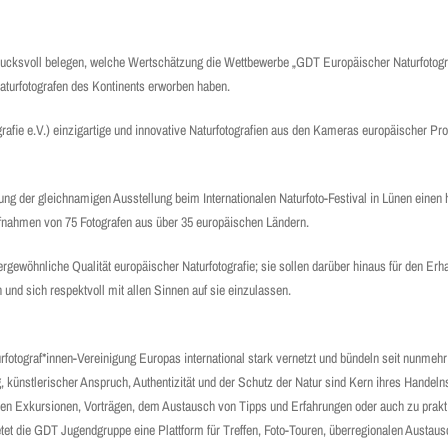
ndrucksvoll belegen, welche Wertschätzung die Wettbewerbe „GDT Europäischer Naturfotogr
Naturfotografen des Kontinents erworben haben.
rafie e.V.) einzigartige und innovative Naturfotografien aus den Kameras europäischer Pro
nung der gleichnamigen Ausstellung beim Internationalen Naturfoto-Festival in Lünen einen
Aufnahmen von 75 Fotografen aus über 35 europäischen Ländern.
ßergewöhnliche Qualität europäischer Naturfotografie; sie sollen darüber hinaus für den Erh
nd sich respektvoll mit allen Sinnen auf sie einzulassen.
turfotograf*innen-Vereinigung Europas international stark vernetzt und bündeln seit nunme
 künstlerischer Anspruch, Authentizität und der Schutz der Natur sind Kern ihres Handeln
n Exkursionen, Vorträgen, dem Austausch von Tipps und Erfahrungen oder auch zu prakt
ietet die GDT Jugendgruppe eine Plattform für Treffen, Foto-Touren, überregionalen Aust