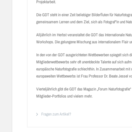
Projektarbeit.
Die GDT steht in einer Zeit beliebiger Bilderﬂuten für Naturfotogr
gemeinsamem Lernen und dem Ziel, sich als Fotograf*in und Natur
Alljährlich im Herbst veranstaltet die GDT das Internationale Na
Workshops. Die gelungene Mischung aus internationalem Flair und
In den von der GDT ausgerichteten Wettbewerben spiegelt sich di
Mitgliederwettbewerbs sehr oft unentdeckte Talente auf sich au
europäische Naturfotografie schlechthin. In Zusammenarbeit mit 
europaweiten Wettbewerbs ist Frau Professor Dr. Beate Jessel 
Vierteljährlich gibt die GDT das Magazin „Forum Naturfotografie
Mitglieder-Portfolios und vielem mehr.
Fragen zum Artikel?