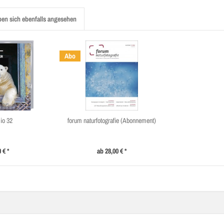
en sich ebenfalls angesehen
Abo
lio 32
forum naturfotografie (Abonnement)
 € *
ab 28,00 € *