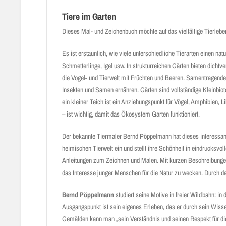
Tiere im Garten
Dieses Mal- und Zeichenbuch möchte auf das vielfältige Tierle
Es ist erstaunlich, wie viele unterschiedliche Tierarten einen 
Schmetterlinge, Igel usw. In strukturreichen Gärten bieten dich
die Vogel- und Tierwelt mit Früchten und Beeren. Samentragende
Insekten und Samen ernähren. Gärten sind vollständige Kleinbio
ein kleiner Teich ist ein Anziehungspunkt für Vögel, Amphibien, 
– ist wichtig, damit das Ökosystem Garten funktioniert.
Der bekannte Tiermaler Bernd Pöppelmann hat dieses interessant
heimischen Tierwelt ein und stellt ihre Schönheit in eindrucksvol
Anleitungen zum Zeichnen und Malen. Mit kurzen Beschreibungen 
das Interesse junger Menschen für die Natur zu wecken. Durch 
Bernd Pöppelmann
studiert seine Motive in freier Wildbahn: i
Ausgangspunkt ist sein eigenes Erleben, das er durch sein Wissen
Gemälden kann man „sein Verständnis und seinen Respekt für die 