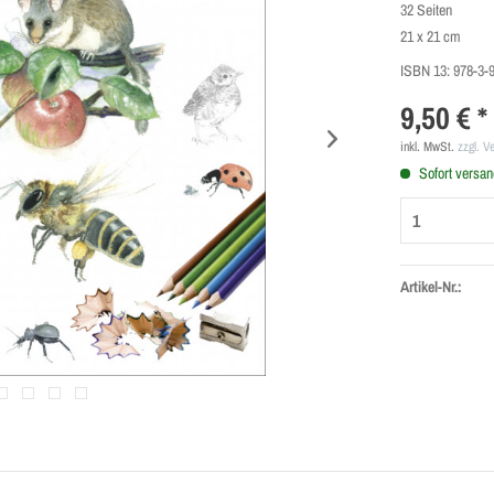
32 Seiten
21 x 21 cm
ISBN 13:
978-3-
9,50 € *
inkl. MwSt.
zzgl. V
Sofort versand
Artikel-Nr.: