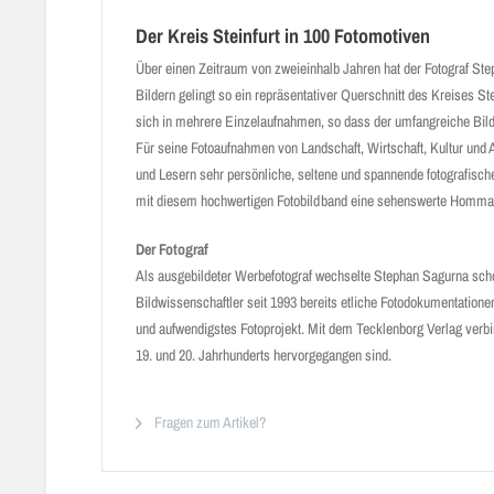
Der Kreis Steinfurt in 100 Fotomotiven
Über einen Zeitraum von zweieinhalb Jahren hat der Fotograf St
Bildern gelingt so ein repräsentativer Querschnitt des Kreises S
sich in mehrere Einzelaufnahmen, so dass der umfangreiche Bildb
Für seine Fotoaufnahmen von Landschaft, Wirtschaft, Kultur und A
und Lesern sehr persönliche, seltene ­­­­und spannende fotografi
mit diesem hochwertigen Fotobildband eine sehenswerte Hommage 
Der Fotograf
Als ausgebildeter Werbefotograf wechselte Stephan Sagurna scho
Bildwissenschaftler seit 1993 bereits etliche Fotodok­umentatione
und aufwendigstes Fotoprojekt. Mit dem Tecklenborg Verlag verbi
19. und 20. Jahrhunderts hervorgegangen sind.
Fragen zum Artikel?