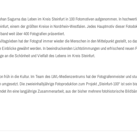
ephan Sagurna das Leben im Kreis Steinfurt in 100 Foto­motiven aufgenommen. In hochwert
teinfurt, einem der größten Kreise in Nordrhein-Westfalen. Jedes Hauptmotiv dieser Fotodo
and weit über 400 Fotografien präsentiert.
lltagsleben hat der Fotograf immer wieder die Menschen in den Mittelpunkt gestellt, so d
sche Einblicke gewährt werden. In beeindruckenden Lichtstimmungen und erfrischend neuen 
an die Schönheit und Vielfalt des Lebens im Kreis Steinfurt.
n früh in die Kultur. Im Team des LWL-Medienzentrums hat der Fotografen­meister und stu
n umgesetzt. Die zweieinhalb­jährige Fotoproduktion zum Projekt „Steinfurt-100“ ist sein b
ndet ihn eine langjährige Zusammenarbeit, aus der bisher mehrere fotohistorische Bildbän