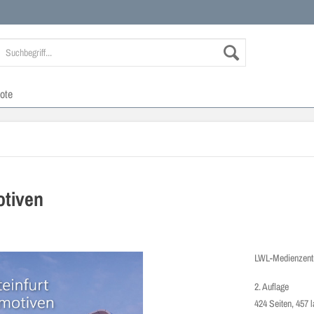
ote
otiven
LWL-Medienzentr
2. Auflage
424 Seiten, 457 