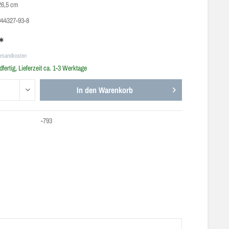
26,5 cm
944327-93-8
*
ersandkosten
fertig, Lieferzeit ca. 1-3 Werktage
In den
Warenkorb
-793