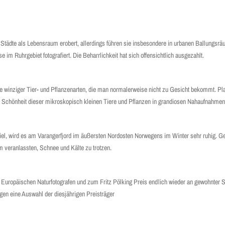
 Städte als Lebensraum erobert, allerdings führen sie insbesondere in urbanen Ballungsr
im Ruhrgebiet fotografiert. Die Beharrlichkeit hat sich offensichtlich ausgezahlt.
winziger Tier- und Pflanzenarten, die man normalerweise nicht zu Gesicht bekommt. Plan
 Schönheit dieser mikroskopisch kleinen Tiere und Pflanzen in grandiosen Nahaufnahme
 Ziel, wird es am Varangerfjord im äußersten Nordosten Norwegens im Winter sehr ruhig. 
om veranlassten, Schnee und Kälte zu trotzen.
ropäischen Naturfotografen und zum Fritz Pölking Preis endlich wieder an gewohnter Stel
gen eine Auswahl der diesjährigen Preisträger