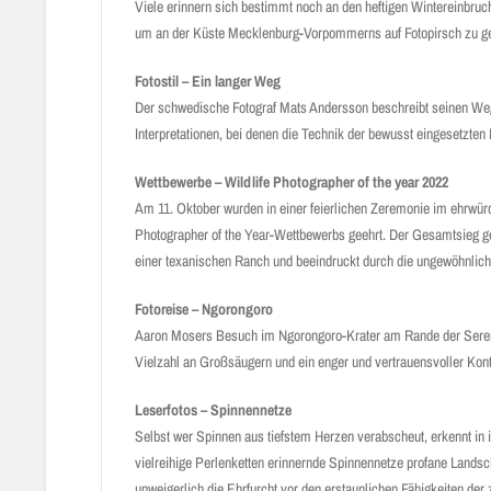
Viele erinnern sich bestimmt noch an den heftigen Wintereinbruc
um an der Küste Mecklenburg-Vorpommerns auf Fotopirsch zu gehe
Fotostil – Ein langer Weg
Der schwedische Fotograf Mats Andersson beschreibt seinen We
Interpretationen, bei denen die Technik der bewusst eingesetzten
Wettbewerbe – Wildlife Photographer of the year 2022
Am 11. Oktober wurden in einer feierlichen Zeremonie im ehrwür
Photographer of the Year-Wettbewerbs geehrt. Der Gesamtsieg g
einer texanischen Ranch und beeindruckt durch die ungewöhnlic
Fotoreise – Ngorongoro
Aaron Mosers Besuch im Ngorongoro-Krater am Rande der Serengeti
Vielzahl an Großsäugern und ein enger und vertrauensvoller Kon
Leserfotos – Spinnennetze
Selbst wer Spinnen aus tiefstem Herzen verabscheut, erkennt in 
vielreihige Perlenketten erinnernde Spinnennetze profane Landsc
unweigerlich die Ehrfurcht vor den erstaunlichen Fähigkeiten de