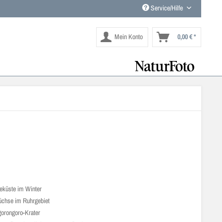
Service/Hilfe
Mein Konto
0,00 € *
eküste im Winter
üchse im Ruhrgebiet
orongoro-Krater