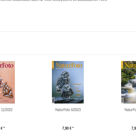
 11/2022
NaturFoto 4/2023
NaturFo
 € *
7,90 € *
7,9