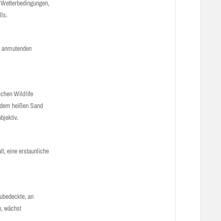
n Wetterbedingungen,
lls.
h anmutenden
chen Wildlife
f dem heißen Sand
bjektiv.
t, eine erstaunliche
.
aubedeckte, an
n, wächst