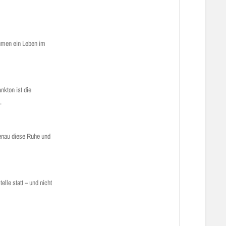
äumen ein Leben im
kton ist die
n.
Genau diese Ruhe und
le statt – und nicht