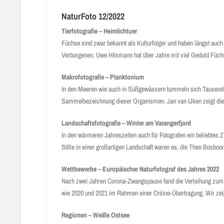
NaturFoto 12/2022
Tierfotografie – Heimlichtuer
Füchse sind zwar bekannt als Kulturfolger und haben längst auch
Verborgenen. Uwe Hilsmann hat über Jahre mit viel Geduld Füchse 
Makrofotografie – Planktonium
In den Meeren wie auch in Süßgewässern tummeln sich Tausende 
Sammelbezeichnung dieser Organismen. Jan van IJken zeigt die
Landschaftsfotografie – Winter am Varangerfjord
In den wärmeren Jahreszeiten auch für Fotografen ein beliebtes
Stille in einer großartigen Landschaft waren es, die Theo Bosbo
Wettbewerbe – Europäischer Naturfotograf des Jahres 2022
Nach zwei Jahren Corona-Zwangspause fand die Verleihung zum Eu
wie 2020 und 2021 im Rahmen einer Online-Übertragung. Wir zei
Regionen – Weiße Ostsee