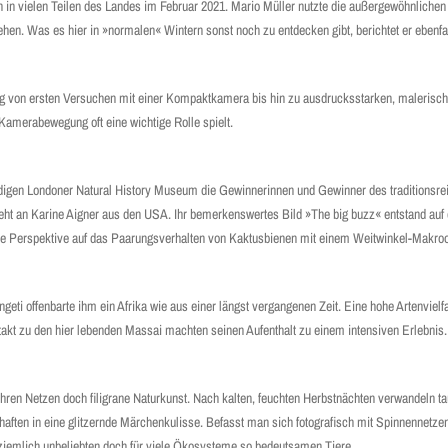
h in vielen Teilen des Landes im Februar 2021. Mario Müller nutzte die außergewöhnliche
n. Was es hier in »normalen« Wintern sonst noch zu entdecken gibt, berichtet er ebenfa
g von ersten Versuchen mit einer Kompaktkamera bis hin zu ausdrucksstarken, malerisc
 Kamerabewegung oft eine wichtige Rolle spielt.
digen Londoner Natural History Museum die Gewinnerinnen und Gewinner des traditionsrei
eht an Karine Aigner aus den USA. Ihr bemerkenswertes Bild »The big buzz« entstand au
he Perspektive auf das Paarungsverhalten von Kaktusbienen mit einem Weitwinkel-Makroo
 offenbarte ihm ein Afrika wie aus einer längst vergangenen Zeit. Eine hohe Artenvielfal
takt zu den hier lebenden Massai machten seinen Aufenthalt zu einem intensiven Erlebnis
ihren Netzen doch filigrane Naturkunst. Nach kalten, feuchten Herbstnächten verwandeln t
haften in eine glitzernde Märchenkulisse. Befasst man sich fotografisch mit Spinnennetze
r ziemlich unbeliebten doch für viele Ökosysteme so bedeutsamen Tiere.