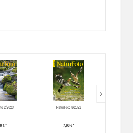
to 2/2023
NaturFoto 8/2022
Natur
0 € *
7,90 € *
7