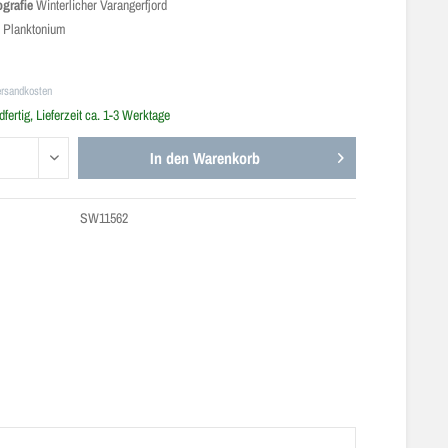
ografie
Winterlicher Varangerfjord
e
Planktonium
ersandkosten
fertig, Lieferzeit ca. 1-3 Werktage
In den
Warenkorb
SW11562