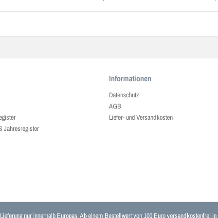
Informationen
Datenschutz
AGB
egister
Liefer- und Versandkosten
ahresregister
 Lieferung nur innerhalb Europas. Ab einem Bestellwert von 100 Euro versandkostenfrei i