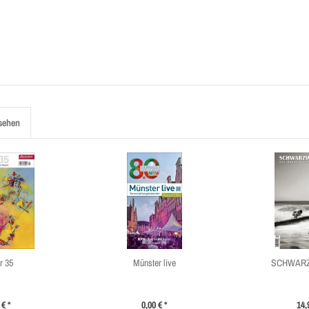
sehen
r 35
Münster live
SCHWARZ
 € *
0,00 € *
14,