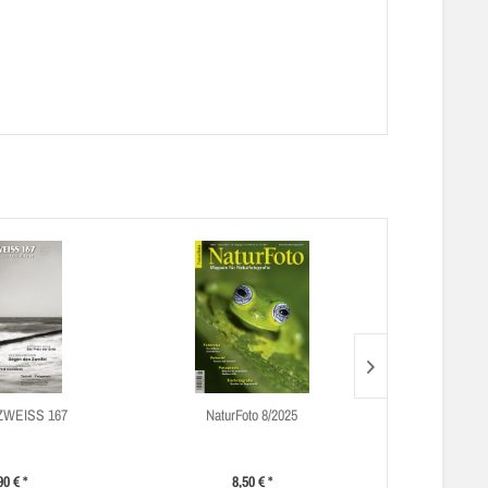
WEISS 167
NaturFoto 8/2025
ter
90 € *
8,50 € *
9