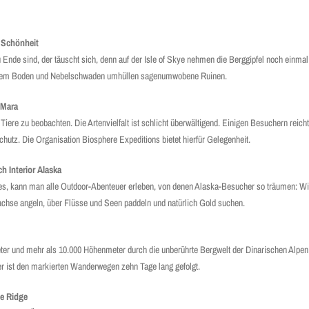
e Schönheit
Ende sind, der täuscht sich, denn auf der Isle of Skye nehmen die Berggipfel noch einmal
s dem Boden und Nebelschwaden umhüllen sagenumwobene Ruinen.
 Mara
Tiere zu beobachten. Die Artenvielfalt ist schlicht überwältigend. Einigen Besuchern reicht
chutz. Die Organisation Biosphere Expeditions bietet hierfür Gelegenheit.
h Interior Alaska
des, kann man alle Outdoor-Abenteuer erleben, von denen Alaska-Besucher so träumen: Wil
achse angeln, über Flüsse und Seen paddeln und natürlich Gold suchen.
ter und mehr als 10.000 Höhenmeter durch die unberührte Bergwelt der Dinarischen Alpen
 ist den markierten Wanderwegen zehn Tage lang gefolgt.
ne Ridge