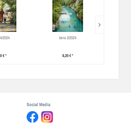
 4/2024
terra 3/2024
ter
0 € *
8,20 € *
8
Social Media