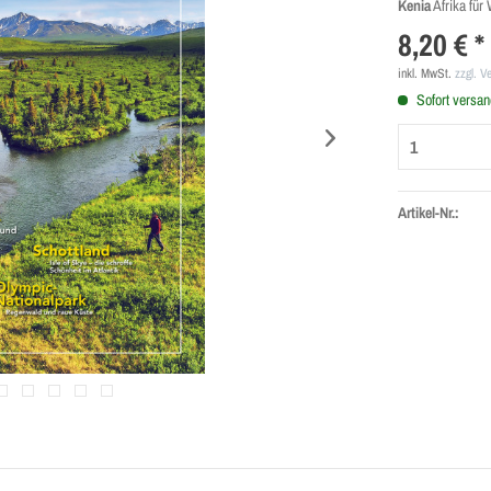
Kenia
Afrika für 
8,20 € *
inkl. MwSt.
zzgl. V
Sofort versand
Artikel-Nr.: