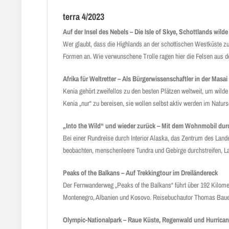
terra 4/2023
Auf der Insel des Nebels – Die Isle of Skye, Schottlands wild
Wer glaubt, dass die Highlands an der schottischen Westküste zu 
Formen an. Wie verwunschene Trolle ragen hier die Felsen au
Afrika für Weltretter – Als Bürgerwissenschaftler in der Masai
Kenia gehört zweifellos zu den besten Plätzen weltweit, um wilde 
Kenia „nur“ zu bereisen, sie wollen selbst aktiv werden im Naturs
„Into the Wild“ und wieder zurück – Mit dem Wohnmobil durc
Bei einer Rundreise durch Interior Alaska, das Zentrum des Lan
beobachten, menschenleere Tundra und Gebirge durch­streifen, L
Peaks of the Balkans – Auf Trekkingtour im Dreiländereck
Der Fernwanderweg „Peaks of the Balkans“ führt über 192 Kilome
Montenegro, Albanien und Kosovo. Reisebuchautor Thomas Bauer
Olympic-Nationalpark – Raue Küste, Regenwald und Hurrica