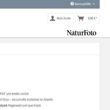
Service/Hilfe
Mein Konto
0,00 € *
 Wild“ und wieder zurück
of Skye – die schroffe Schönheit im Atlantik
alpark
Regenwald und raue Küste