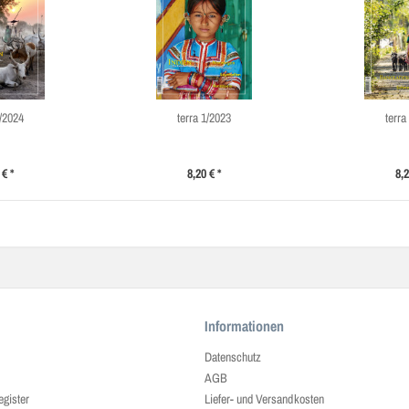
1/2024
terra 1/2023
terra
 € *
8,20 € *
8,2
Informationen
Datenschutz
AGB
egister
Liefer- und Versandkosten