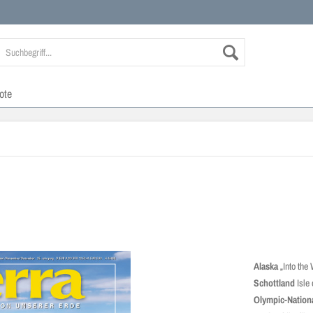
ote
Alaska
„Into the
Schottland
Isle 
Olympic-Nation