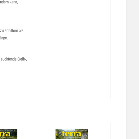
ndern kann,
zu schillern als
änge.
leuchtende Gelb-,