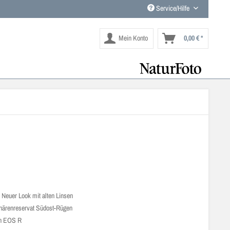
Service/Hilfe
Mein Konto
0,00 € *
e
Neuer Look mit alten Linsen
härenreservat Südost-Rügen
n EOS R