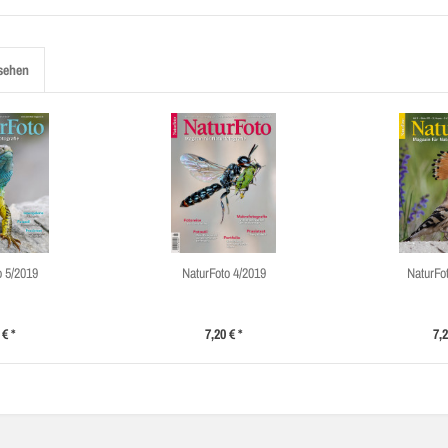
sehen
o 5/2019
NaturFoto 4/2019
NaturFo
 € *
7,20 € *
7,2