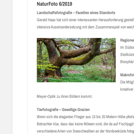
NaturFoto 6/2019
Landschaftsfotografie – Facetten eines Standorts
Gerald Haas hat sich einer interessanten Herausforderung gestell
intensive Auseinandersetzung mit dem Zusammenspiel von wechse
Regionen
Im Südost
Steilküst
Biosphär
Makrofot
Die Mögli
kreativer
Meyer-Optik zu ihren Bildern kommt.
Tierfotografie – Gesellige Grazien
Wenn sich die eleganten Flieger aus 15 bis 20 Metern Höhe pfeils
Betrachter klar, dass das keine Möwen sind, die da auf Fischjagd
verschiedene Arten von Seeschwalben an der Nordseeküste foto