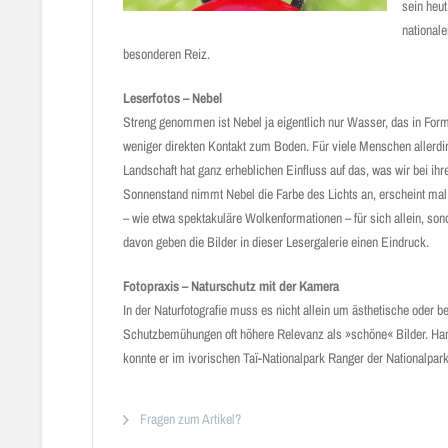
sein heut
nationale
besonderen Reiz.
Leserfotos – Nebel
Streng genommen ist Nebel ja eigentlich nur Wasser, das in Form 
weniger direkten Kontakt zum Boden. Für viele Menschen allerding
Landschaft hat ganz erheblichen Einfluss auf das, was wir bei ih
Sonnenstand nimmt Nebel die Farbe des Lichts an, erscheint mal bl
– wie etwa spektakuläre Wolkenformationen – für sich allein, son
davon geben die Bilder in dieser Lesergalerie einen Eindruck.
Fotopraxis – Naturschutz mit der Kamera
In der Naturfotografie muss es nicht allein um ästhetische oder 
Schutzbemühungen oft höhere Relevanz als »schöne« Bilder. Hans-
konnte er im ivorischen Taï-Nationalpark Ranger der Nationalpa
Fragen zum Artikel?