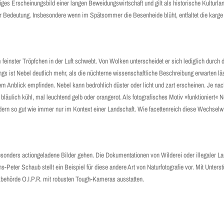
iges Erscheinungsbild einer langen Beweidungswirtschaft und gilt als historische Kulturla
r Bedeutung. Insbesondere wenn im Spätsommer die Besenheide blüht, entfaltet die karge
feinster Tröpfchen in der Luft schwebt. Von Wolken unterscheidet er sich lediglich durch
s ist Nebel deutlich mehr, als die nüchterne wissenschaftliche Beschreibung erwarten läs
rem Anblick empfinden. Nebel kann bedrohlich düster oder licht und zart erscheinen. Je na
äulich kühl, mal leuchtend gelb oder orangerot. Als fotografisches Motiv »funktioniert« Ne
dern so gut wie immer nur im Kontext einer Landschaft. Wie facettenreich diese Wechsel­w
besonders actiongeladene Bilder gehen. Die Dokumentationen von Wilderei oder illegaler La
Peter Schaub stellt ein Beispiel für diese andere Art von Naturfotografie vor. Mit Unter
rkbehörde O.I.P.R. mit robusten Tough-Kameras ausstatten.