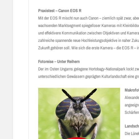
Praxistest – Canon EOS R
Mit der EOS R mischt nun auch Canon – ziemlich spät zwar, aber d
wachsenden Marktsegment spiegel­loser Kameras mit Kleinbildse
und effektivere Kommunikation zwischen Objektiven und Kamera g
zahlreiche spannende neue Hoch­leistungsobjektive in naher Zuk
Zukunft gehören soll. Wie sich die erste Kamera – die EOS R – i
Fotoreise – Unter Reihern
Der im Osten Ungarns gelegene Hortobagy-Nationalpark lockt zwar
unterschiedlichen Gewässern geprägten Kulturlandschaft eine gr
Makrofot
Alexander
angeeigne
Schärfen
Landscha
Die Lüneb