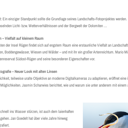
t: Ein einziger Standpunkt sollte die Grundlage seines Landschafts-Fotoprojektes werden. 
lnden Licht- bzw. Wetter­verhältnissen und der Bergwelt der Dolomiten …
 – Vielfalt auf kleinem Raum
en der Insel Rügen findet sich auf engstem Raum eine erstaunliche Vielfalt an Landschaf
en, Boddengewässer, Wiesen und Wälder – und mit ihr ein großer Artenreichtum. Mario Mül
enreservat Südost-Rügen und seine besonderen Eigenschaften vor.
ografie – Neuer Look mit alten Linsen
chkeit, teilweise uralte Objektive an moderne Digital­kameras zu adaptieren, eröffnet ei
 Möglichkeiten. Jasmin Scharwies berichtet, wie und warum sie unter anderem mit einem a
chnell ins Wasser stürzen, ist auch dem laienhaften
 gehen. Jan Goedelt hat über viele Jahre hinweg
grafiert.