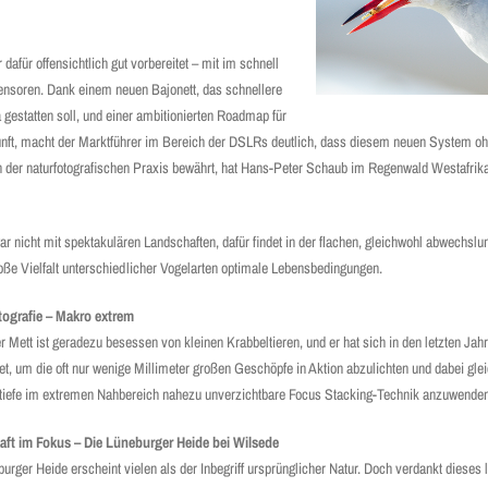
afür offensichtlich gut vorbereitet – mit im schnell
nsoren. Dank einem neuen Bajonett, das schnellere
estatten soll, und einer ambitionierten Roadmap für
unft, macht der Marktführer im Bereich der DSLRs deutlich, dass diesem neuen System oh
n der naturfotografischen Praxis bewährt, hat Hans-Peter Schaub im Regenwald Westafrik
 nicht mit spektakulären Landschaften, dafür findet in der flachen, gleichwohl abwechsl
oße Vielfalt unterschiedlicher Vogelarten optimale Lebensbedingungen.
ografie – Makro extrem
 Mett ist geradezu besessen von kleinen Krabbeltieren, und er hat sich in den letzten Ja
t, um die oft nur wenige Millimeter großen Geschöpfe in Aktion abzulichten und dabei gleic
tiefe im extremen Nahbereich nahezu unverzichtbare Focus Stacking-Technik anzuwende
ft im Fokus – Die Lüneburger Heide bei Wilsede
urger Heide erscheint vielen als der Inbegriff ursprünglicher Natur. Doch verdankt dieses 