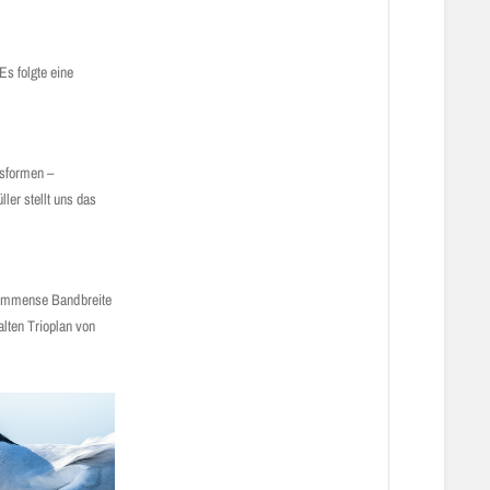
Es folgte eine
tsformen –
ler stellt uns das
ne immense Bandbreite
lten Trioplan von