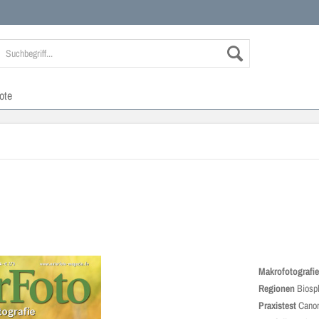
ote
Makrofotografi
Regionen
Biosp
Praxistest
Cano