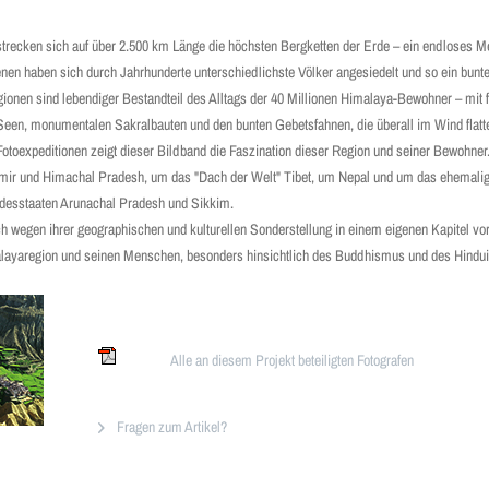
ecken sich auf über 2.500 km Länge die höchsten Bergketten der Erde – ein endloses Me
nen haben sich durch Jahrhunderte unterschiedlichste Völker angesiedelt und so ein bun
gionen sind lebendiger Bestandteil des Alltags der 40 Millionen Himalaya-Bewohner – mit 
een, monumentalen Sakralbauten und den bunten Gebetsfahnen, die überall im Wind flatt
toexpeditionen zeigt dieser Bildband die Faszination dieser Region und seiner Bewohner.
mir und Himachal Pradesh, um das "Dach der Welt" Tibet, um Nepal und um das ehemalig
ndesstaaten Arunachal Pradesh und Sikkim.
wegen ihrer geographischen und kulturellen Sonderstellung in einem eigenen Kapitel vorg
alayaregion und seinen Menschen, besonders hinsichtlich des Buddhismus und des Hindu
Alle an diesem Projekt beteiligten Fotografen
Fragen zum Artikel?