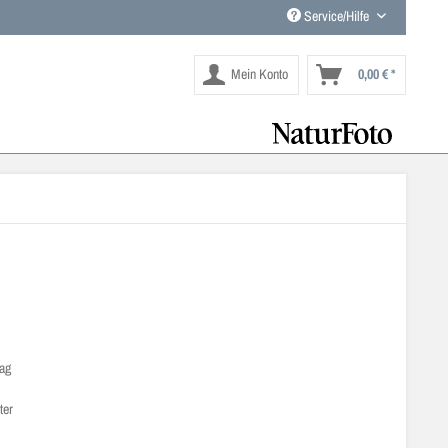
Service/Hilfe
Mein Konto
0,00 € *
lag
ter