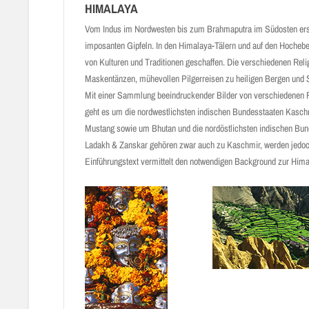
HIMALAYA
Vom Indus im Nordwesten bis zum Brahmaputra im Südosten erstr
imposanten Gipfeln. In den Himalaya-Tälern und auf den Hochebe
von Kulturen und Traditionen geschaffen. Die verschiedenen Reli
Maskentänzen, mühevollen Pilgerreisen zu heiligen Bergen und S
Mit einer Sammlung beeindruckender Bilder von verschiedenen Fo
geht es um die nordwestlichsten indischen Bundesstaaten Kasch
Mustang sowie um Bhutan und die nordöstlichsten indischen Bu
Ladakh & Zanskar gehören zwar auch zu Kaschmir, werden jedoch 
Einführungstext vermittelt den notwendigen Background zur Him