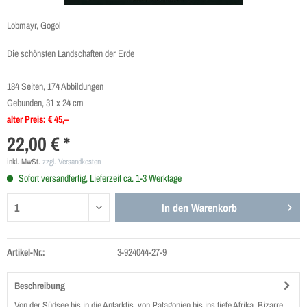
Lobmayr, Gogol
Die schönsten Landschaften der Erde
184 Seiten, 174 Abbildungen
Gebunden, 31 x 24 cm
alter Preis: € 45,–
22,00 € *
inkl. MwSt.
zzgl. Versandkosten
Sofort versandfertig, Lieferzeit ca. 1-3 Werktage
In den
Warenkorb
Artikel-Nr.:
3-924044-27-9
Beschreibung
Von der Südsee bis in die Antarktis, von Patagonien bis ins tiefe Afrika. Bizarre