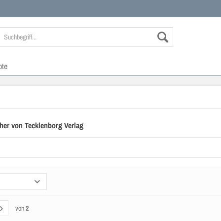
ote
her von Tecklenborg Verlag
von
2