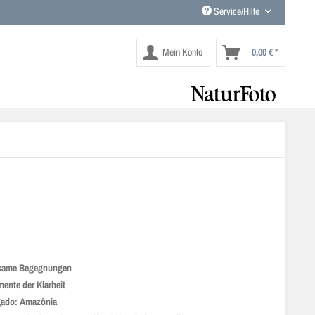
Service/Hilfe
Mein Konto
0,00 € *
same Begegnungen
ente der Klarheit
gado: Amazônia