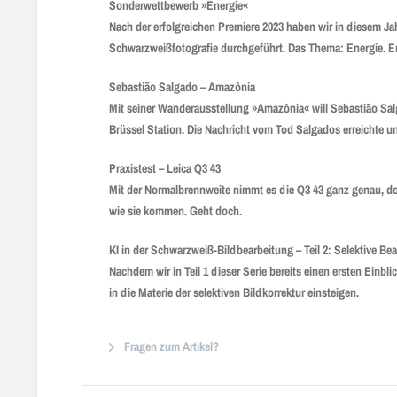
Sonderwettbewerb »Energie«
Nach der erfolgreichen Premiere 2023 haben wir in diesem J
Schwarzweißfotografie durchgeführt. Das Thema: Energie. End
Sebastião Salgado – Amazônia
Mit seiner Wanderausstellung »Amazônia« will Sebastião Sal
Brüssel Station. Die Nachricht vom Tod Salgados erreichte u
Praxistest – Leica Q3 43
Mit der Normalbrennweite nimmt es die Q3 43 ganz genau, doc
wie sie kommen. Geht doch.
KI in der Schwarzweiß-Bildbearbeitung – Teil 2: Selektive Be
Nachdem wir in Teil 1 dieser Serie bereits einen ersten Einb
in die Materie der selektiven Bildkorrektur einsteigen.
Fragen zum Artikel?