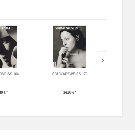
WEISS 164
SCHWARZWEISS 170
SCHWAR
90 € *
14,90 € *
14