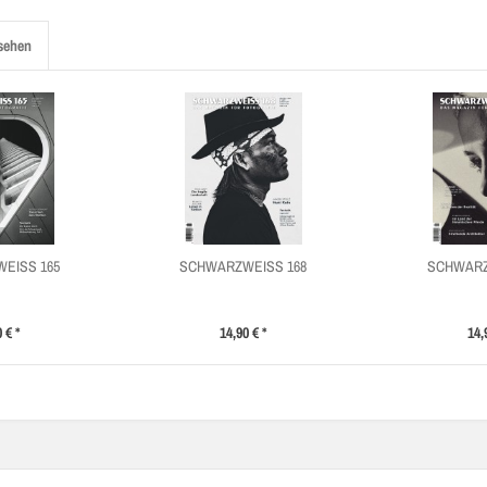
sehen
EISS 165
SCHWARZWEISS 168
SCHWARZ
 € *
14,90 € *
14,