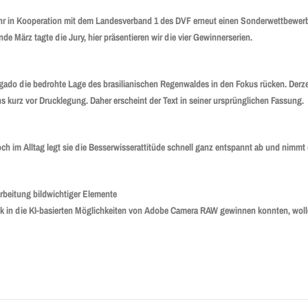
ahr in Kooperation mit dem Landesverband 1 des DVF erneut einen Sonderwettbewerb 
e März tagte die Jury, hier präsentieren wir die vier Gewinnerserien.
gado die bedrohte Lage des brasilianischen Regenwaldes in den Fokus rücken. Derzei
ns kurz vor Drucklegung. Daher erscheint der Text in seiner ursprünglichen Fassung.
h im Alltag legt sie die Besserwisserattitüde schnell ganz entspannt ab und nimmt 
arbeitung bildwichtiger Elemente
lick in die KI-basierten Möglichkeiten von Adobe Camera RAW gewinnen konnten, wolle