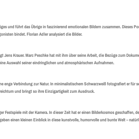
iges und führt das Übrige in faszinierend emotionalen Bildern zusammen. Dieses Port
nisten bindet. Florian Adler analysiert die Bilder.
sagt Jens Krauer. Marc Peschke hat mit ihm über seine Arbeit, die Bezüge zum Dokum
 eine Auswahl seiner eindringlichen und atmosphärischen Aufnahmen.
ne enge Verbindung zur Natur. In minimalistischem Schwarzweiß fotografiert er für s
reichtum und bringt so ihre Einzigartigkeit zum Ausdruck.
er Festspiele mit der Kamera. In dieser Zeit hat er einen Bilderkosmos geschaffen, d
geben einen kleinen Einblick in diese kunstvolle, humorvolle und bunte Welt – natürl