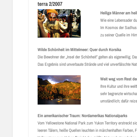
terra 2/2007
Heilige Männer am hei
Wie eine Lebensader dur
Im Kosmos der Sadhus, d
zu seiner Quelle im Him
Wilde Schönheit im Mittelmeer: Quer durch Korsika
Die Bewohner der „Insel der Schönheit” gelten als eigenwillig. Da
Das Ergebnis sind unverbaute Strände und viel unverfälschte Natu
Weit weg vom Rest der
Ihre Kultur und ihre we
sehr begrenzte wirtscha
umständlich; dafür reiz
Ein amerikanischer Traum: Nordamerikas Nationalparks
Vom Yellowstone National Park zum Yukon Territory erstreckt si
leeren Tälern, heiße Quellen leuchten in märchenhaften Farben, 