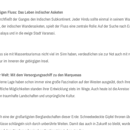
ligen Fluss: Das Leben indischer Asketen
chfließt der Ganges den Indischen Subkontinent. Jeder Hindu sollte einmal in seinem Wa
er indischen Wanderasketen, spielt der Fluss eine zentrale Rolle: Auf der Suche nach Er
alaya und in die ewige Stadt Varanasi.
ss sie mit Massentourismus nicht viel im Sinn haben, verdeutlichen sie zur Not auch mit ru
r im Inneren der gebirgigen Insel.
 Welt: Mit dem Versorgungsschiff zu den Marquesas
ltferne Lage haben schon immer eine große Faszination auf den Westen ausgeübt, doch ihr
ftliche Möglichkeiten standen ihrer Entwicklung stets im Wege. Auch heute ist die Anreise
en traumhafte Landschaften und ursprüngliche Kultur.
ch eine der großartigsten Berglandschaften dieser Erde: Schneebedeckte Gipfel thronen ü
Flüsse schlängeln sich durch unberührte Weiten. Damit das auch in Zukunft so bleibt, wur