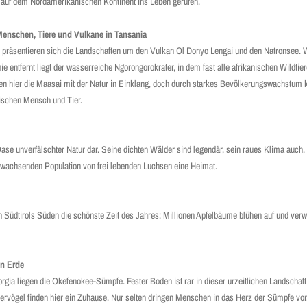
auf dem Nordamerikanischen Kontinent ins Leben gerufen.
 Menschen, Tiere und Vulkane in Tansania
h präsentieren sich die Landschaften um den Vulkan Ol Donyo Lengai und den Natronsee. 
nie entfernt liegt der wasserreiche Ngorongorokrater, in dem fast alle afrikanischen Wildtier
 hier die Maasai mit der Natur in Einklang, doch durch starkes Bevölkerungswachstu
ischen Mensch und Tier.
Oase unverfälschter Natur dar. Seine dichten Wälder sind legendär, sein raues Klima auch.
r wachsenden Population von frei lebenden Luchsen eine Heimat.
in Südtirols Süden die schönste Zeit des Jahres: Millionen Apfelbäume blühen auf und ver
en Erde
ia liegen die Okefenokee-Sümpfe. Fester Boden ist rar in dieser urzeitlichen Landschaf
servögel finden hier ein Zuhause. Nur selten dringen Menschen in das Herz der Sümpfe vor