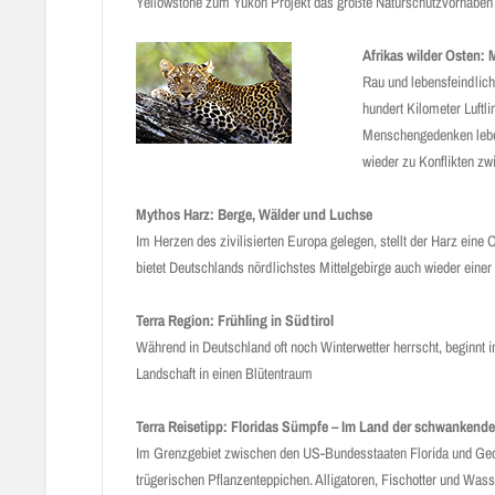
Yellowstone zum Yukon Projekt das größte Naturschutzvorhaben 
Afrikas wilder Osten:
Rau und lebensfeindlic
hundert Kilometer Luftli
Menschengedenken leben
wieder zu Konflikten zw
Mythos Harz: Berge, Wälder und Luchse
Im Herzen des zivilisierten Europa gelegen, stellt der Harz eine 
bietet Deutschlands nördlichstes Mittelgebirge auch wieder eine
Terra Region: Frühling in Südtirol
Während in Deutschland oft noch Winterwetter herrscht, beginnt 
Landschaft in einen Blütentraum
Terra Reisetipp: Floridas Sümpfe – Im Land der schwankend
Im Grenzgebiet zwischen den US-Bundesstaaten Florida und Georg
trügerischen Pflanzenteppichen. Alligatoren, Fischotter und Was