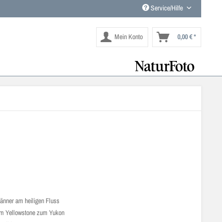
Service/Hilfe
Mein Konto
0,00 € *
änner am heiligen Fluss
m Yellowstone zum Yukon