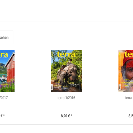
sehen
3/2017
terra 1/2016
terra
 € *
8,20 € *
8,2