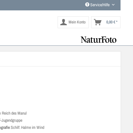
Service/Hilfe
Mein Konto
0,00 € *
 Reich des Manul
-Jugendgruppe
grafie
Schilf: Halme im Wind