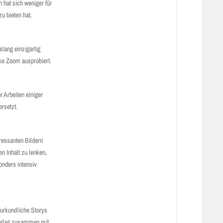
hat sich weniger für
zu bieten hat.
lang einzigartig
ke Zoom ausprobiert.
r Arbeiten einiger
ersetzt.
eressanten Bildern
n Inhalt zu lenken,
onders intensiv
aturkundliche Storys
Verlag zusammen mit