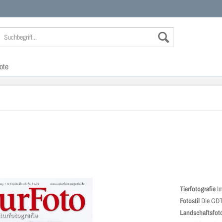
ote
Tierfotografie
Im
Fotostil
Die GDT
Landschaftsfoto