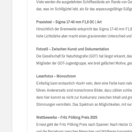
Viele werden die ausgedehnten Schilfbestände am Rande von Gew
das, was im Schilfgürtel lebt, als für das anpassungsfähige Süßgr
Praxistest – Sigma 17-40 mm F1,8 DC | Art
Hinsichtlich der Brennweite entspricht das Sigma 17-40 mm F1,8
hohe Lichtstärke aber macht einen gravierenden Unterschied und 
Fotostil – Zwischen Kunst und Dokumentation
Die Gesellschaft für Naturfotografie (GDT) hat längst erkannt, da
Mitglieder der GDT-Jugendgruppe, wie breit gefächert Motive, g
Leserfotos – Monochrom
Einfarbig kann erstaunlich »bunt« sein, denn eine Farbe kann nahe
führen. Andererseits sind monochrome Bilder, dazu zählen schli
denn hier kommt es nicht zur Konkurrenz zwischen Inhalt und gr
Stimmungen vermitteln. Das Spektrum an Möglichkeiten, mit nur e
Wettbewerbe – Fritz Pölking Preis 2025
Erneut geht der Fritz Pölking Preis nach Spanien: Nach Hector Cor
und die Beziehung zwischen Menschen und Wildtieren konzentrie