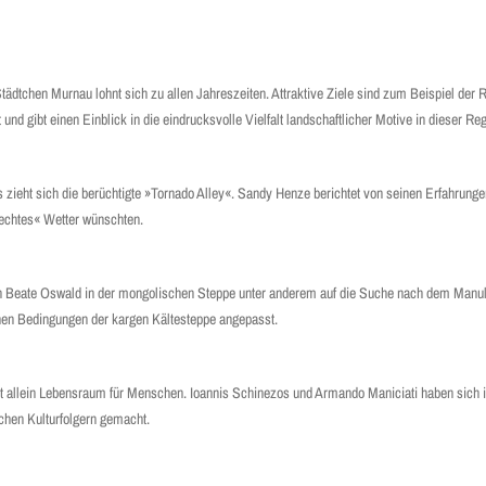
dtchen Murnau lohnt sich zu allen Jahreszeiten. Attraktive Ziele sind zum Beispiel der 
nd gibt einen Einblick in die eindrucksvolle Vielfalt landschaftlicher Motive in dieser Re
ieht sich die berüchtigte »Tornado Alley«. Sandy Henze berichtet von seinen Erfahrungen
hlechtes« Wetter wünschten.
ich Beate Oswald in der mongolischen Steppe unter anderem auf die Suche nach dem Manul
ichen Bedingungen der kargen Kältesteppe angepasst.
ht allein Lebensraum für Menschen. Ioannis Schinezos und Armando Maniciati haben sich 
ichen Kulturfolgern gemacht.