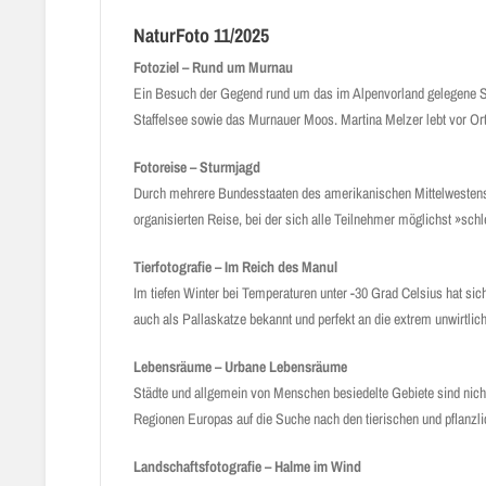
NaturFoto 11/2025
Fotoziel – Rund um Murnau
Ein Besuch der Gegend rund um das im Alpenvorland gelegene Stä
Staffelsee sowie das Murnauer Moos. Martina Melzer lebt vor Ort u
Fotoreise – Sturmjagd
Durch mehrere Bundesstaaten des amerikanischen Mittelwestens z
organisierten Reise, bei der sich alle Teilnehmer möglichst »sc
Tierfotografie – Im Reich des Manul
Im tiefen Winter bei Temperaturen unter -30 Grad Celsius hat s
auch als Pallaskatze bekannt und perfekt an die extrem unwirtl
Lebensräume – Urbane Lebensräume
Städte und allgemein von Menschen besiedelte Gebiete sind nic
Regionen Europas auf die Suche nach den tierischen und pflanzl
Landschaftsfotografie – Halme im Wind