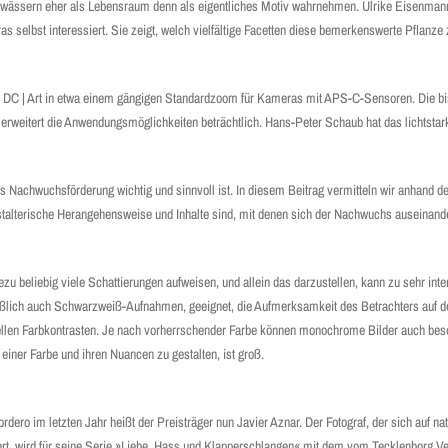
ässern eher als Lebensraum denn als eigentliches Motiv wahrnehmen. Ulrike Eisenmann 
as selbst interessiert. Sie zeigt, welch vielfältige Facetten diese bemerkenswerte Pflanze 
 DC | Art in etwa einem gängigen Standardzoom für Kameras mit APS-C-Sensoren. Die bis
erweitert die Anwendungsmöglichkeiten beträchtlich. Hans-Peter Schaub hat das lichtstar
ss Nachwuchsförderung wichtig und sinnvoll ist. In diesem Beitrag vermitteln wir anhand de
estalterische Herangehensweise und Inhalte sind, mit denen sich der Nachwuchs auseinand
zu beliebig viele Schattierungen aufweisen, und allein das darzustellen, kann zu sehr int
eßlich auch Schwarzweiß-Aufnahmen, geeignet, die Aufmerksamkeit des Betrachters auf de
ellen Farbkontrasten. Je nach vorherrschender Farbe können monochrome Bilder auch bes
iner Farbe und ihren Nuancen zu gestalten, ist groß.
dero im letzten Jahr heißt der Preisträger nun Javier Aznar. Der Fotograf, der sich auf n
rt, wird für seine Serie »Liebe, Hass und Klapperschlangen« mit dem vom Tecklenborg 