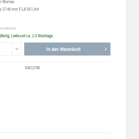
m Murnau
 17-40 mm F1,8 DC | Art
ersandkosten
fertig, Lieferzeit ca. 1-3 Werktage
In den
Warenkorb
SW11798