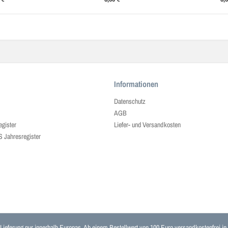
Informationen
Datenschutz
AGB
egister
Liefer- und Versandkosten
ahresregister
 Lieferung nur innerhalb Europas. Ab einem Bestellwert von 100 Euro versandkostenfrei i