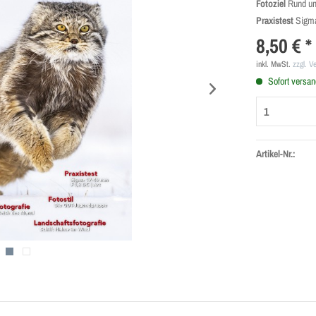
Fotoziel
Rund u
Praxistest
Sigma
8,50 € *
inkl. MwSt.
zzgl. V
Sofort versand
Artikel-Nr.: