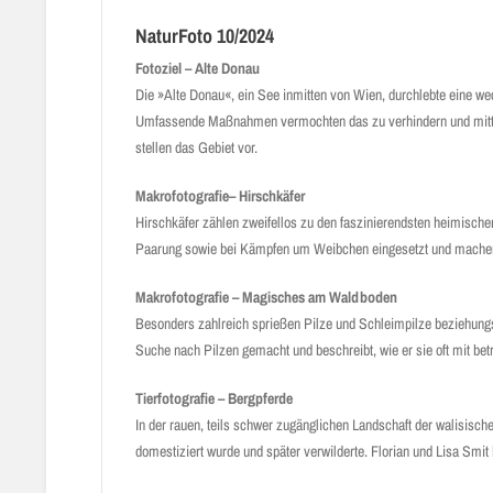
NaturFoto 10/2024
Fotoziel – Alte Donau
Die »Alte Donau«, ein See inmitten von Wien, durchlebte eine 
Umfassende Maßnahmen vermochten das zu verhindern und mittlerw
stellen das Gebiet vor.
Makrofotografie– Hirschkäfer
Hirschkäfer zählen zweifellos zu den faszinierendsten heimisc
Paarung sowie bei Kämpfen um Weibchen eingesetzt und machen 
Makrofotografie – Magisches am Waldboden
Besonders zahlreich sprießen Pilze und Schleimpilze beziehungs
Suche nach Pilzen gemacht und beschreibt, wie er sie oft mit bet
Tierfotografie – Bergpferde
In der rauen, teils schwer zugänglichen Landschaft der walisis
domestiziert wurde und später verwilderte. Florian und Lisa Smi