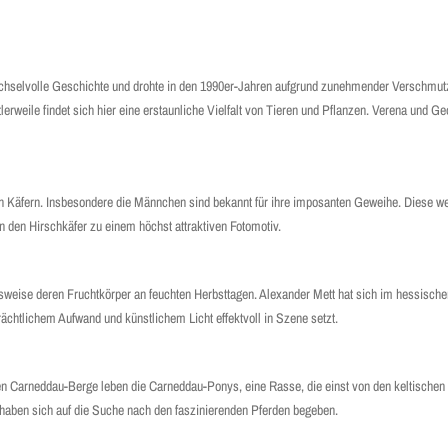
wechselvolle Geschichte und drohte in den 1990er-Jahren aufgrund zunehmender Verschmut
eile findet sich hier eine erstaunliche Vielfalt von Tieren und Pflanzen. Verena und 
hen Käfern. Insbesondere die Männchen sind bekannt für ihre imposanten Geweihe. Diese 
den Hirschkäfer zu einem höchst attraktiven Fotomotiv.
­weise deren Fruchtkörper an feuchten Herbsttagen. Alexander Mett hat sich im hessische
rächtlichem Aufwand und künstlichem Licht effektvoll in Szene setzt.
chen Carneddau-Berge leben die Carneddau-Ponys, eine Rasse, die einst von den keltische
t haben sich auf die Suche nach den faszinierenden Pferden begeben.