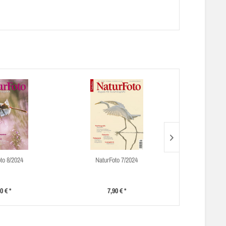
to 8/2024
NaturFoto 7/2024
Natur
0 € *
7,90 € *
7