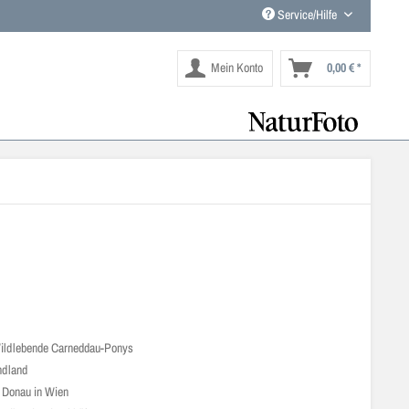
Service/Hilfe
Mein Konto
0,00 € *
ldlebende Carneddau-Ponys
ndland
e Donau in Wien