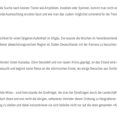
ie Suche nach kleinen Tieren wie Amphibien, Insekten oder Spinnen, kommt man nicht um
ende Ausleuchtung erzielen lässt und wie man das zudem möglichst schonend für die Tiere
lichkeit für einen längeren Aufenthalt im Allgäu. Sie wusste die Wochen im hereinbrechend
n dieser abwechslungsreichen Region im Süden Deutschlands mit der Kamera zu besuchen.
ußersten Osten Kanadas. Dünn besiedelt und von rauem Klima geprägt, ist das Eiland eine r
besucht und beginnt seine Reise an der stürmischen Küste, wo eisige Besucher aus Grönla
e Milan – sind hierzulande die Greifvögel, die man bei Streifzügen durch die Landschaft
nfach diese und erst recht die übrigen, selteneren Vertreter dieser Ordnung zu fotografieren
 zu stellen und dabei konzentrieren sie sich beileibe nicht nur auf die oben genannten »A