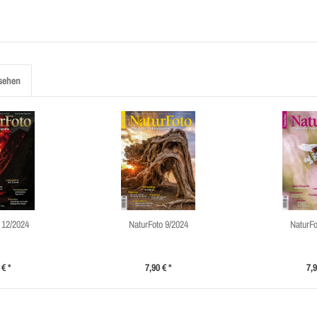
sehen
 12/2024
NaturFoto 9/2024
NaturFo
 € *
7,90 € *
7,9