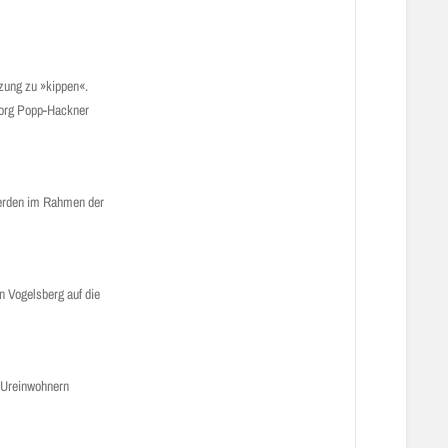
zung zu »kippen«.
Georg Popp-Hackner
werden im Rahmen der
n Vogelsberg auf die
n Ureinwohnern