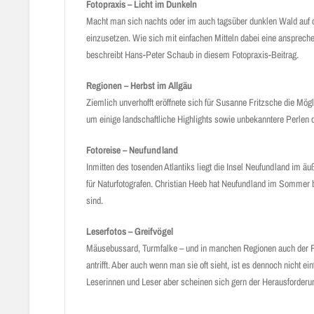
Fotopraxis – Licht im Dunkeln
Macht man sich nachts oder im auch tagsüber dunklen Wald auf d
einzusetzen. Wie sich mit einfachen Mitteln dabei eine ansprech
beschreibt Hans-Peter Schaub in diesem Fotopraxis-Beitrag.
Regionen – Herbst im Allgäu
Ziemlich unverhofft eröffnete sich für Susanne Fritzsche die Mög
um einige landschaftliche Highlights sowie unbekanntere Perle
Fotoreise – Neufundland
Inmitten des tosenden Atlantiks liegt die Insel Neufundland im ä
für Naturfotografen. Christian Heeb hat Neufundland im Sommer 
sind.
Leserfotos – Greifvögel
Mäusebussard, Turmfalke – und in manchen Regionen auch der Rot
antrifft. Aber auch wenn man sie oft sieht, ist es dennoch nicht ei
Leserinnen und Leser aber scheinen sich gern der Herausforderung