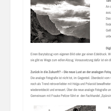
Tan
An d
aus
Das 
find
Gefü
unbe
Dig
Einen Barytabzug vom eigenen Bild oder gar einen Edeldruck. We
sie gibt es Wege zum edlen Abzug. Voraussetzung dafür ist ein di
Zurück in die Zukunft? – Die neue Lust an der analogen Fotog
Die analoge Fotografie ist nicht tot, im Gegenteil. Überdeckt vom
noch als Trend retroverliebter mit Holga und Polaroid bewaffneter 
wiederentdeckt und erneuert. Über die neue analoge Fotograf
Gemeinsam mit Frauke Peltzer führt er den Fachhandel „Spürsinn“
Ko