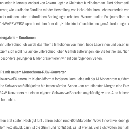
nhundert Kilometer entfernt von Ankara liegt die Kleinstadt Kizilcahamam. Dort dokumentie
rner, wie kurdische Familien mit der Herstellung von Holzkohle ihren Lebensunterhalt ver
nder müssen unter erbärmlichen Bedingungen arbeiten. Werner studiert Fotojournalismus
HWARZWEISS sprach mit ihm über die „Kohlenkinder“ und die heutigen Anforderungen an
sergalerie – Emotionen
hr unterschiedlich wurde das Thema Emotionen von Ihnen, liebe Leserinnen und Leser, u
zieht sich nicht nur auf die unterschiedlichen Gemütsäußerungen, die Sie festhielten. Nic
l besonders gelungener Bilder präsentieren wir auf den folgenden Seiten.
d DP1 mit neuem Monochrom-RAW-Konverter
Schwarzweißkamera im Kleinbildformat forderten, kam Leica mit der M Monochrom auf dem 
ine Schwarzweißfähigkeiten hin testen würden. Schon kam am nächsten Morgen eine ­Press
nen RAW-Konverters mit einem eigenen Schwarzweißbereich angekündigt wurde. Also haben 
betrachtet.
en erst später. Nach gut fünf Jahren schon rund 400 Mitarbeiter. Wow. Innovative Ideen g
to glaubt, dann ist die Stimmung richtig gut. Es ist Freitag, vielleicht wollen auch all