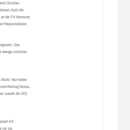
rte Christian
dienen. Auch die
 an der FH Hannover.
 Fotojournalisten.
mgesetzt. Das
ht wenige schickten
Markt. Nun teilten
emit­teilung heraus,
wir sowohl die SD1
epaart mit
e nur ins