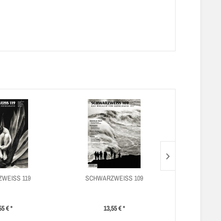
WEISS 119
SCHWARZWEISS 109
SCHWAR
55 € *
13,55 € *
13