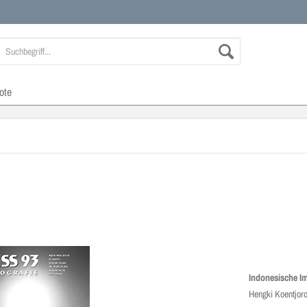
ote
Indonesische I
Hengki Koentjoro