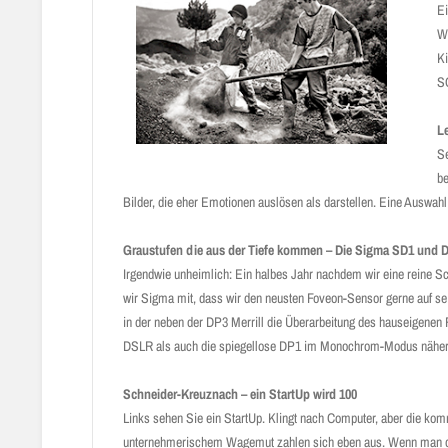
Ei
We
Ki
SC
Le
Se
be
Bilder, die eher Emotionen aus­lösen als darstellen. Eine Auswah
Graustufen die aus der Tiefe kommen – Die Sigma SD1 un
Irgendwie unheimlich: Ein halbes Jahr nachdem wir eine reine 
wir Sigma mit, dass wir den neusten Foveon-Sensor gerne auf se
in der neben der DP3 Merrill die ­Über­arbeitung des hauseige
DSLR als auch die spiegellose DP1 im Monochrom-Modus näher 
Schneider-Kreuznach – ein StartUp wird 100
Links sehen Sie ein StartUp. Klingt nach Computer, aber die komm
unternehmerischem Wagemut zahlen sich eben aus. Wenn man dem Fo