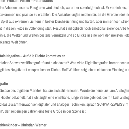
nen Wolken Felsen – Peter Mathis
en Arbeiten unseres Fotografen wird deutlich, warum er so erfolgreich ist. Er versteht es,
zukommen und präzise zu erzählen. Die Ausarbeitungen reichen bis an die Grenzen des no
Spiel aus extremen Lichtern in bester Durchzeichnung und harten, aber immer noch strukt
et in diesen Fotos in Vollendung statt. Resultat sind optisch hoch emotionalisierende Arbei
hle, die Wetter und Welten bestens vermitteln und so Blicke in eine wohl den meisten Fo
kannte Welt öffnen.
itale Negative – Auf die Dichte kommt es an
lcher Schwarzweißfotograf träumt nicht davon? Was viele Digitalfotografen immer noch ni
gitales Negativ mit entsprechender Dichte. Rolf Walther zeigt einen einfachen Einstieg in 
rafie
 Getöse des digitalen Marktes, hat sie sich still erneuert. Wurde die neue Lust am Analogen
Hipster belächelt, hat sich längst eine ernsthafte, junge Szene gebildet, die mit Lust anal
ie und das Zusammenwachsen digitaler und analoger Techniken, sprach SCHWARZWEISS mi
, der seit einigen Jahren eine feste Größe in der Szene ist.
hlenkinder – Christian Werner