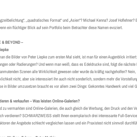
zeitbelichtung“, ­„quadra­tisches Format“ und „Asien“? Michael Kenna? Josef Hoflehner? B
ein flüchtiger Blick auf sein ­Port­folio beim Betrachter diese Namen evoziert.
 & BEYOND –
Liepke
n die Bilder von Peter Liepke zum ersten Mal sieht, ist man für einen Augenblick irritiert
ngen oder Radierungen? Und wenn man weiß, dass es Edeldrucke sind, folgt die nächste Fr
 anmutenden Szenen alle Wirklichkeit gewesen oder wurde da kräftig nachgeholfen? Nein, 
klichkeit nicht, aber sie interessiert ihn auch nicht sonderlich, sondern mehr die Vorstellung,
e in Bilder umzusetzen braucht es vor allem zwei Dinge: Gekonntes Handwerk und viel G
tieren & verkaufen – Was leisten Online-Galerien?
 und zu vermarkten sind Online-Galerien, die auch gleich die Werbung, den Druck und den 
ich verdienen? SCHWARZWEISS stellt Ihnen exemplarisch drei interessante Full-Service D
toren der Angebote schlecht vergleichen lassen und ein Praxistest nicht sinnvoll durchfüh