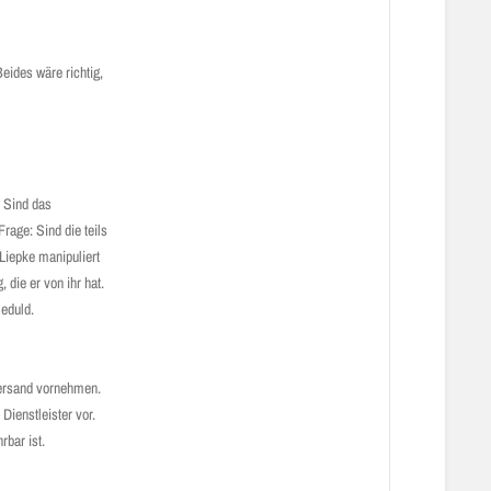
eides wäre richtig,
: Sind das
age: Sind die teils
Liepke manipuliert
 die er von ihr hat.
eduld.
Versand vornehmen.
ienstleister vor.
rbar ist.