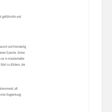
l gefühlvolle und
harsch und fremdartig
genen Epoche. Seine
 es in meisterhafter
führt zu Bildern, die
eklemmend, oft
dliche Sogwirkung