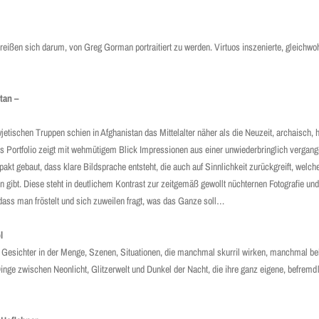
eißen sich darum, von Greg Gorman portraitiert zu werden. Virtuos ­ins­zenierte, gleichwoh
tan –
tischen Truppen schien in Afghanistan das Mittelalter näher als die Neuzeit, archaisch, 
s Portfolio zeigt mit wehmütigem Blick Impressionen aus einer unwiederbringlich vergan
kt gebaut, dass klare Bildsprache entsteht, die auch auf Sinnlichkeit zurückgreift, welche
n gibt. Diese steht in deutlichem Kontrast zur ­zeit­gemäß gewollt nüchternen Fotografie und 
 dass man fröstelt und sich zuweilen fragt, was das Ganze soll…
l
l: Gesichter in der Menge, Szenen, Situationen, die manchmal skurril wirken, manchmal b
inge zwischen Neonlicht, Glitzerwelt und Dunkel der Nacht, die ihre ganz eigene, befrem