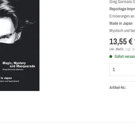
Greg Gormans 
Reportage-Impr
Erinnerungen an 
Made in Japan
Mystisch und fas
13,55 € 
inkl. MwSt.
zzgl. V
Sofort versand
Artikel-Nr.: