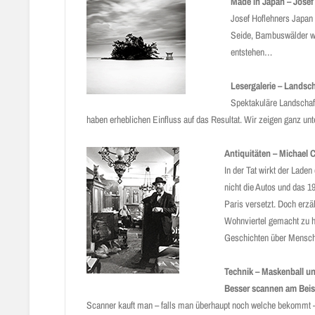
Made in Japan – Josef
Josef Hoflehners Japan 
Seide, Bambuswälder wer
entstehen…
Lesergalerie – Landsch
Spektakuläre Landschaf
haben erheblichen Einfluss auf das Resultat. Wir zeigen ganz un
Antiquitäten – Michael C
In der Tat wirkt der Lade
nicht die Autos und das 1
Paris versetzt. Doch erzä
Wohnviertel gemacht zu h
Geschichten über Mensche
Technik – Maskenball un
Besser scannen am ­Beis
Scanner kauft man – falls man überhaupt noch welche bekommt 