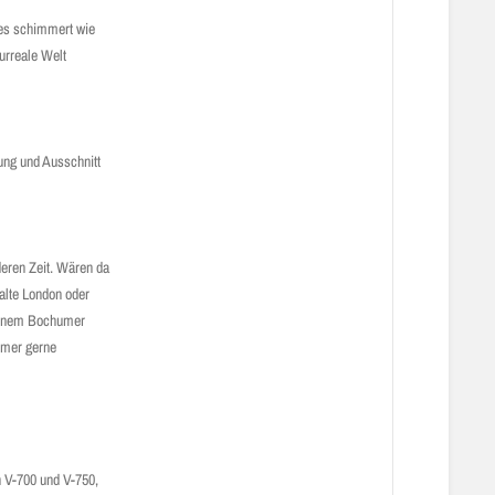
res schimmert wie
urreale Welt
ung und Ausschnitt
deren Zeit. Wären da
alte London oder
seinem Bochumer
mmer gerne
 V-700 und V-750,