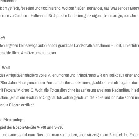
 Hoflehner
ist mystisch, fesselnd und faszinierend. Wolken fließen ineinander, das Wasser des Mee
den zu Zeichen – Hoflehners Bildsprache lässt eine ganz eigene, fremdartige, beinahe s
aft
ten ergeben keineswegs automatisch grandiose Land­schaftsaufnahmen – Licht, Linienführ
terschiedliche Ansätze unserer Leser.
. Wolf
n des Antiquitätenhändlers voller Altertümchen und Krimskrams wie ein Relikt aus einer an
970er-Jahre-Haus jenseits der Fensterscheibe zu erkennen, glaubte man sich sogar in das 
hlt Fotograf Michael C. Wolf, die Fotografien ohne Inszenierung an einem Nachmittag in 
aben. „Er ist ein Bochumer Original. Ich wohne gleich um die Ecke und ich habe schon i
n in Bildern erzählt.“
d Pixeltuning:
piel der Epson-Geräte V-700 und V-750
– und dann scannt man. Das kann man so machen, aber wir zeigen am Beispiel des Epson