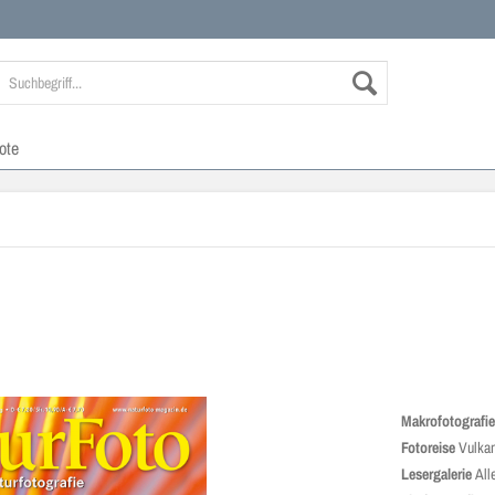
ote
Makrofotografi
Fotoreise
Vulkan
Lesergalerie
All