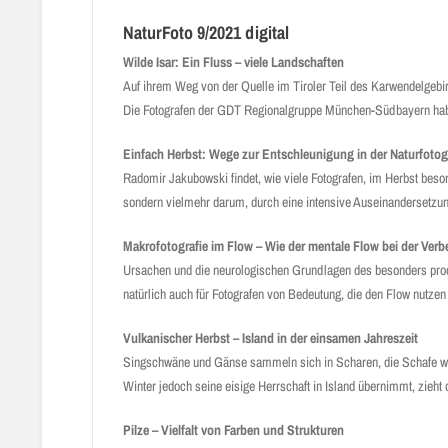
NaturFoto 9/2021 digital
Wilde Isar: Ein Fluss – viele Landschaften
Auf ihrem Weg von der Quelle im Tiroler Teil des Karwendelgebir
Die Fotografen der GDT Regionalgruppe München-Südbayern haben 
Einfach Herbst: Wege zur Entschleunigung in der Naturfotog
Radomir Jakubowski findet, wie viele Fotografen, im Herbst beso
sondern vielmehr darum, durch eine intensive Auseinandersetzung
Makrofotografie im Flow – Wie der mentale Flow bei der Verbes
Ursachen und die neurologischen Grundlagen des besonders produ
natürlich auch für Fotografen von Bedeutung, die den Flow nutzen 
Vulkanischer Herbst – Island in der einsamen Jahreszeit
Singschwäne und Gänse sammeln sich in Scharen, die Schafe we
Winter jedoch seine eisige Herrschaft in Island übernimmt, zieht 
Pilze – Vielfalt von Farben und Strukturen