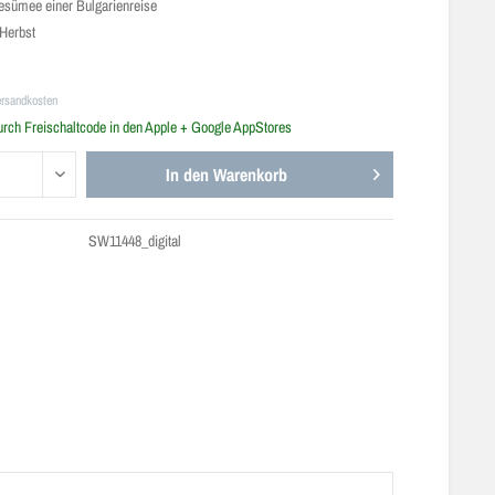
esümee einer Bulgarienreise
 Herbst
ersandkosten
urch Freischaltcode in den Apple + Google AppStores
In den
Warenkorb
SW11448_digital