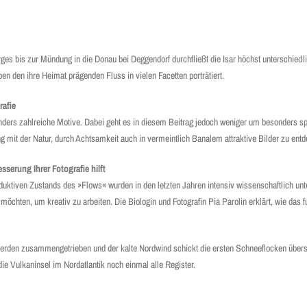
ges bis zur Mündung in die Donau bei Deggendorf durchfließt die Isar höchst unterschiedl
den ihre Heimat prägenden Fluss in vielen Facetten porträtiert.
rafie
nders zahlreiche Motive. Dabei geht es in diesem Beitrag jedoch weniger um besonders sp
 mit der Natur, durch Achtsamkeit auch in vermeintlich Banalem attraktive Bilder zu ent
serung Ihrer Fotografie hilft
ktiven Zustands des »Flows« wurden in den letzten Jahren intensiv wissenschaftlich unte
möchten, um kreativ zu arbeiten. Die Biologin und Fotografin Pia Parolin erklärt, wie das f
rden zusammengetrieben und der kalte Nordwind schickt die ersten Schneeflocken übers
die Vulkaninsel im Nordatlantik noch einmal alle Register.