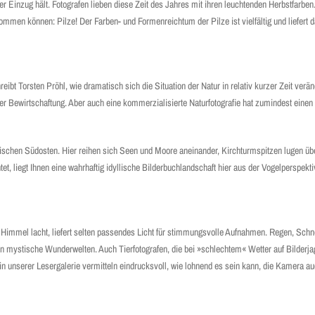
r Einzug hält. Fotografen lieben diese Zeit des Jahres mit ihren leuchtenden Herbstfarbe
men können: Pilze! Der Farben- und Formenreichtum der Pilze ist vielfältig und liefert 
bt Torsten Pröhl, wie dramatisch sich die Situation der Natur in relativ kurzer Zeit verän
Bewirtschaftung. Aber auch eine kommerzialisierte Naturfotografie hat zumindest einen k
rischen Südosten. Hier reihen sich Seen und Moore aneinander, Kirchturmspitzen lugen üb
t, liegt Ihnen eine wahrhaftig idyllische Bilderbuchlandschaft hier aus der Vogelperspekti
 Himmel lacht, liefert selten passendes Licht für stimmungsvolle Aufnahmen. Regen, Sch
n mystische Wunderwelten. Auch Tierfotografen, die bei »schlechtem« Wetter auf Bilderja
unserer Lesergalerie vermitteln eindrucksvoll, wie lohnend es sein kann, die Kamera au