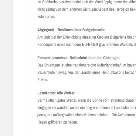
Im Spätherbst verabschiedet sich der Wald üppig, bevor der Winte
nicht genug von dem anderen wichtigen Aspekt des Herbstes bekom
Fotomotive.
Abgegrast – Resümee einer Bulgarienreise
Am Beispiel der Entwicklung einzelner Gebiete Bulgariens beschrei
Konsequenz eines nach dem EU-Beitritt gravierenden Wandels der 
Perspektivwechsel: Ballonfahrt über das Chiemgau
Das Chiemgau ist eine traditionsreiche Kulturlandschaft im baye
Bauernhöfe hinweg. Aus der Gondel eines Heißluftballons betrachte
Füßen.
Leserfotos: Alle Wetter
Vermeintlich gutes Wetter, wenn die Sonne vom strahlend blauen
hingegen verwandeln selbst eintönig erscheinende Landschaften i
genug mit außergewöhnlichen Motiven belohnt… Die Aufnahmen in 
Regen griffbereit zu haben.