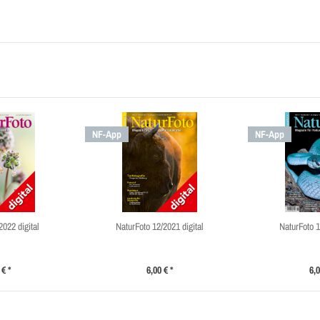
NF-App
NF-App
2022 digital
NaturFoto 12/2021 digital
NaturFoto 1
 € *
6,00 € *
6,0