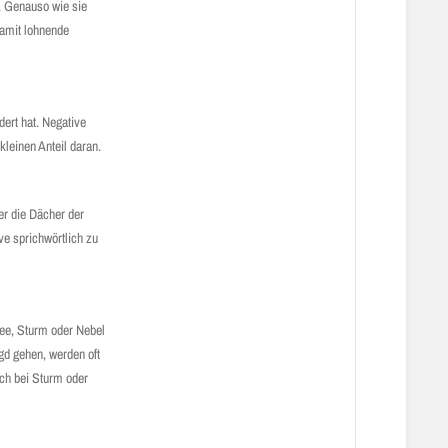
n. Genauso wie sie
damit lohnende
dert hat. Negative
leinen Anteil daran.
er die Dächer der
ve sprichwörtlich zu
nee, Sturm oder Nebel
gd gehen, werden oft
ch bei Sturm oder