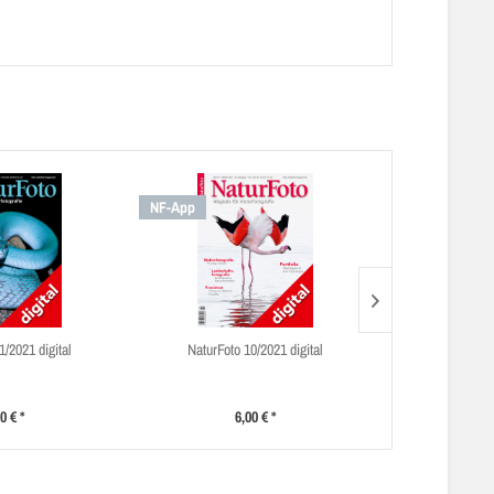
NF-App
NF-App
1/2021 digital
NaturFoto 10/2021 digital
NaturFoto
0 € *
6,00 € *
6