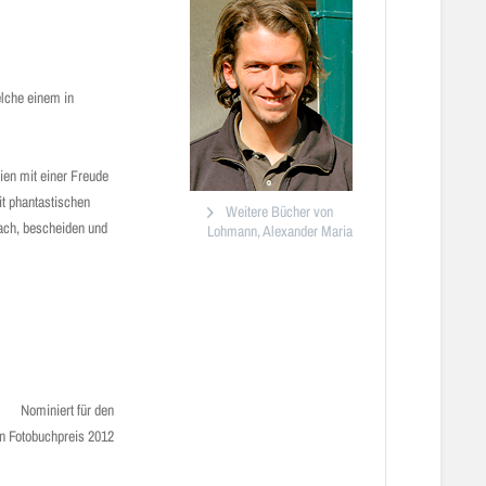
elche einem in
ien mit einer Freude
it phantastischen
Weitere Bücher von
fach, bescheiden und
Lohmann, Alexander Maria
Nominiert für den
n Fotobuchpreis 2012