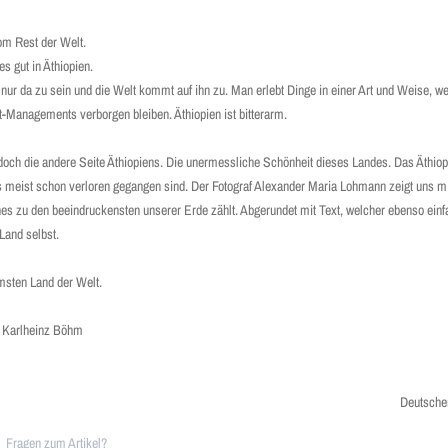
om Rest der Welt.
es gut in Äthiopien.
, nur da zu sein und die Welt kommt auf ihn zu. Man erlebt Dinge in einer Art und Weise, w
-Managements verborgen bleiben. Äthiopien ist bitterarm.
ch die andere Seite Äthiopiens. Die unermessliche Schönheit dieses Landes. Das Äthiop
s meist schon verloren gegangen sind. Der Fotograf Alexander Maria Lohmann zeigt uns m
hes zu den beeindruckensten unserer Erde zählt. Abgerundet mit Text, welcher ebenso ein
 Land selbst.
msten Land der Welt.
d Karlheinz Böhm
Deutsche
Fragen zum Artikel?