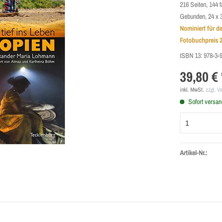
216 Seiten, 144
Gebunden, 24 x 
Nominiert für 
Fotobuchpreis 
ISBN 13:
978-3-
39,80 € 
inkl. MwSt.
zzgl. V
Sofort versand
Artikel-Nr.: