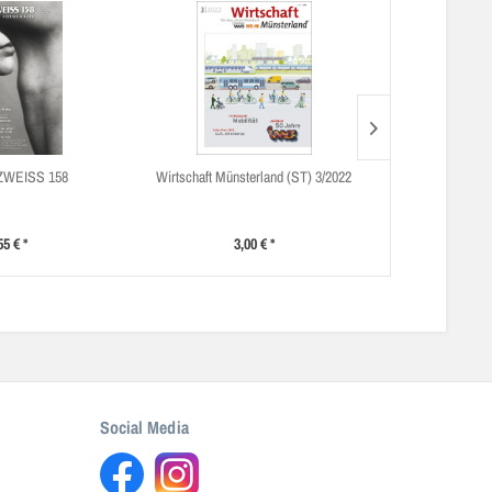
WEISS 158
Wirtschaft Münsterland (ST) 3/2022
MÜNSTERLAND
55 € *
3,00 € *
6
Social Media