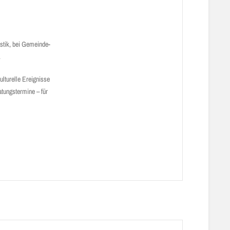
istik, bei Gemeinde­
.
lturelle Ereig­nisse
ratungstermine – für