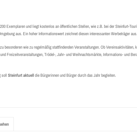
200 Exemplaren und liegt kostenlos an öffentlichen Stellen, wie z.B. bei der Steinfurt-Tour
 Umgebung aus. Ein hoher Informationswert zeichnet diesen interessanten Werbeträger aus
 be­sonderen wie zu regelmäßig statt­findenden Veranstaltungen. Ob Vereins­ak­tivi­täten, ku
und ­­Freizeit­veranstaltungen, Trödel-, Jahr- und Weih­nachtsmärkte, Informations- und Be­
g soll
Steinfurt aktuell
die Bürgerinnen und Bürger durch das Jahr begleiten.
sehen