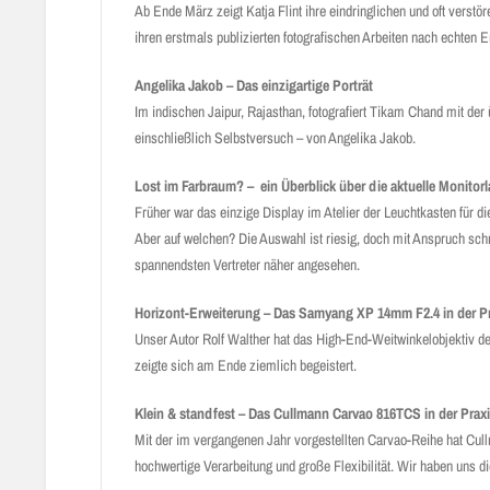
Ab Ende März zeigt Katja Flint ihre eindringlichen und oft verst
ihren erstmals publizierten fotografischen Arbeiten nach echten Em
Angelika Jakob – Das einzigartige Porträt
Im indischen Jaipur, Rajasthan, fotografiert Tikam Chand mit d
einschließlich Selbstversuch – von Angelika Jakob.
Lost im Farbraum? – ein Überblick über die aktuelle Monitorl
Früher war das einzige Display im Atelier der Leuchtkasten für di
Aber auf welchen? Die Auswahl ist riesig, doch mit Anspruch schr
spannendsten Vertreter näher angesehen.
Horizont-Erweiterung – Das Samyang XP 14mm F2.4 in der P
Unser Autor Rolf Walther hat das High-End-Weitwinkelobjektiv d
zeigte sich am Ende ziemlich begeistert.
Klein & standfest – Das Cullmann Carvao 816TCS in der Prax
Mit der im vergangenen Jahr vorgestellten Carvao-Reihe hat Cull
hochwertige Verarbeitung und große Flexibilität. Wir haben uns d