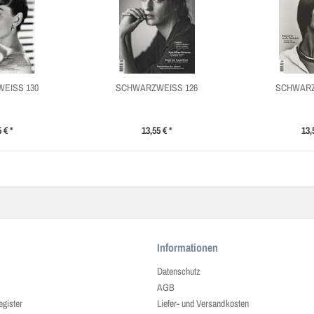
EISS 130
SCHWARZWEISS 126
SCHWARZ
 € *
13,55 € *
13,
Informationen
Datenschutz
AGB
egister
Liefer- und Versandkosten