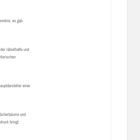
nntnis: es gab
der rätselhafte und
tlerischen
uptdarsteller einer
 Köcherbäume und
druck bringt.