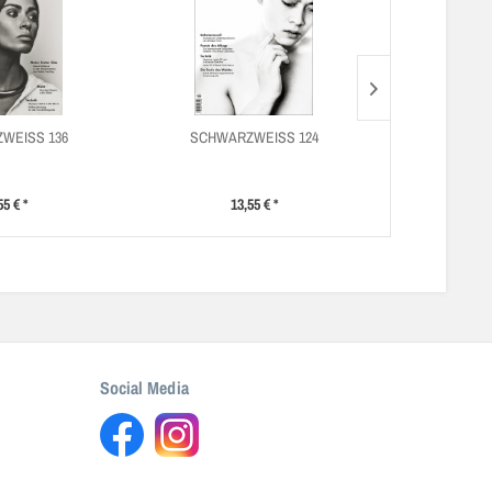
WEISS 136
SCHWARZWEISS 124
SCHWAR
55 € *
13,55 € *
13
Social Media