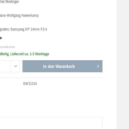
chel Medinger
 Hans-Wolfgang Hawerkamp
tografen; Samyang XP 14mm F2.4
*
ersandkosten
fertig, Lieferzeit ca. 1-3 Werktage
In den
Warenkorb
SW11314