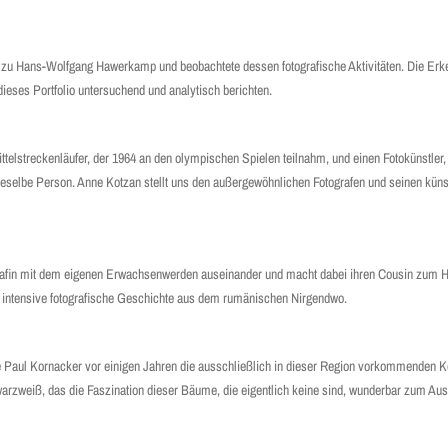
t zu Hans-Wolfgang Hawerkamp und beobachtete dessen fotografische Aktivitäten. Die Erke
dieses Portfolio untersuchend und analytisch berichten.
telstreckenläufer, der 1964 an den olympischen Spielen teilnahm, und einen Fotokünstler, 
 dieselbe Person. Anne Kotzan stellt uns den außergewöhnlichen Fotografen und seinen küns
grafin mit dem eigenen Erwachsenwerden auseinander und macht dabei ihren Cousin zum Ha
nd intensive fotografische Geschichte aus dem rumänischen Nirgendwo.
te Paul Kornacker vor einigen Jahren die ausschließlich in dieser Region vorkommenden
warzweiß, das die Faszination dieser Bäume, die eigentlich keine sind, wunderbar zum Aus