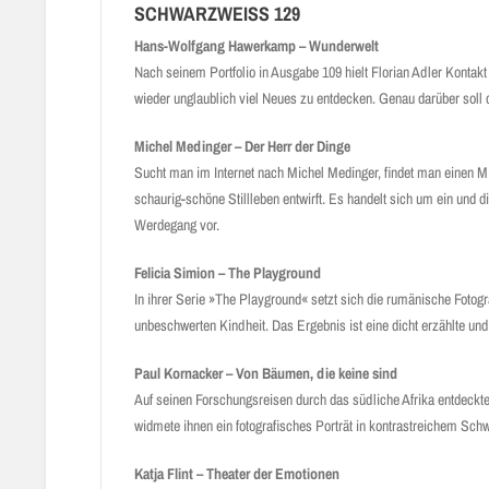
SCHWARZWEISS 129
Hans-Wolfgang Hawerkamp – Wunderwelt
Nach seinem Portfolio in Ausgabe 109 hielt Florian Adler Kontak
wieder unglaublich viel Neues zu entdecken. Genau darüber soll 
Michel Medinger – Der Herr der Dinge
Sucht man im Internet nach Michel Medinger, findet man einen Mit
schaurig-schöne Stillleben entwirft. Es handelt sich um ein und
Werdegang vor.
Felicia Simion – The Playground
In ihrer Serie »The Playground« setzt sich die rumänische Foto
unbeschwerten Kindheit. Das Ergebnis ist eine dicht erzählte u
Paul Kornacker – Von Bäumen, die keine sind
Auf seinen Forschungsreisen durch das südliche Afrika entdeck
widmete ihnen ein fotografisches Porträt in kontrastreichem Sch
Katja Flint – Theater der Emotionen