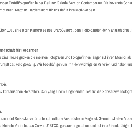
örenden Porträtfotografien in der Berliner Galerie Semjon Contemporary. Die bekannte Schau
otionen. Matthias Harder taucht für uns tief in ihre Motivwelt ein.
er über 100 Jahre alten Kamera seines Urgroßvaters, dem Hoffotografen der Maharadschas.
andschaft für Fotografen
e Dias, heute gucken die meisten Fotografen und Fotografinnen länger auf ihren Monitor al
umpft das Feld gewaltig. Wir beschäftigen uns mit den wichtigsten Kriterien und haben uns
raxis
es koreanischen Herstellers Samyang einem eingehenden Test für die Schwarzweißfotogra
is
mann fünf Reisestative für unterschiedliche Ansprüche im Angebot. Gemein ist allen Model
ie kleinste Variante, das Carvao 816TCS, genauer angeschaut und auf ihre Einsatzfähigkeite