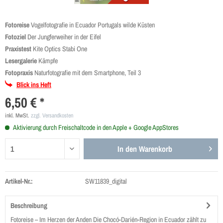
Fotoreise
Vogelfotografie in Ecuador Portugals wilde Küsten
Fotoziel
Der Jungferweiher in der Eifel
Praxistest
Kite Optics Stabi One
Lesergalerie
Kämpfe
Fotopraxis
Naturfotografie mit dem Smartphone, Teil 3
Blick ins Heft
6,50 € *
inkl. MwSt.
zzgl. Versandkosten
Aktivierung durch Freischaltcode in den Apple + Google AppStores
In den
Warenkorb
Artikel-Nr.:
SW11839_digital
Beschreibung
Fotoreise – Im Herzen der Anden Die Chocó-Darién-Region in Ecuador zählt zu