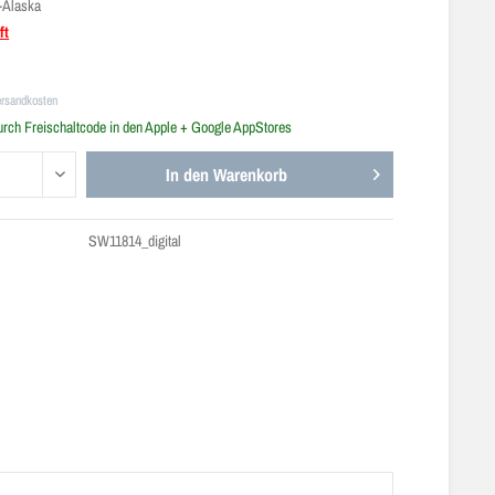
-Alaska
ft
ersandkosten
urch Freischaltcode in den Apple + Google AppStores
In den
Warenkorb
SW11814_digital