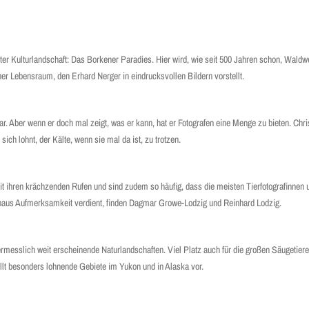
ter Kulturlandschaft: Das Borkener Paradies. Hier wird, wie seit 500 Jahren schon, Waldw
her Lebensraum, den Erhard Nerger in eindrucksvollen Bildern vorstellt.
ar. Aber wenn er doch mal zeigt, was er kann, hat er Fotografen eine Menge zu bieten. Chr
ich lohnt, der Kälte, wenn sie mal da ist, zu trotzen.
ihren krächzenden Rufen und sind zudem so häufig, dass die meisten Tierfotografinnen un
urchaus Aufmerksamkeit verdient, finden Dagmar Growe-Lodzig und Reinhard Lodzig.
ermesslich weit erscheinende Naturlandschaften. Viel Platz auch für die großen Säugetier
lt besonders lohnende Gebiete im Yukon und in Alaska vor.