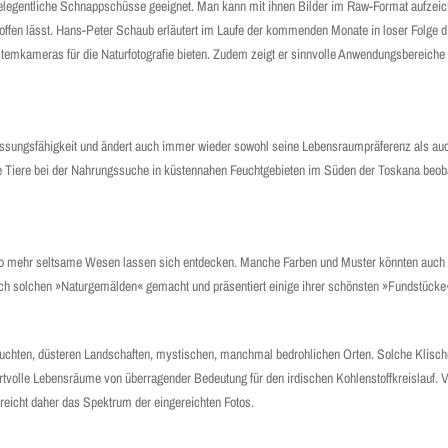
elegentliche Schnappschüsse geeignet. Man kann mit ihnen Bilder im Raw-Format aufzeic
ffen lässt. Hans-Peter Schaub erläutert im Laufe der kommenden Monate in loser Folge 
kameras für die Naturfotografie bieten. Zudem zeigt er sinnvolle Anwendungsbereiche auf
npassungsfähigkeit und ändert auch immer wieder sowohl seine Lebensraumpräferenz als au
ie Tiere bei der Nahrungssuche in küstennahen Feuchtgebieten im Süden der Toskana beob
mso mehr seltsame Wesen lassen sich entdecken. Manche Farben und Muster könnten auch
ach solchen »Naturgemälden« gemacht und präsentiert einige ihrer schönsten »Fundstücke
feuchten, düsteren Landschaften, mystischen, manchmal bedrohlichen Orten. Solche Klisch
ertvolle Lebensräume von überragender Bedeutung für den irdischen Kohlenstoffkreislauf. 
n reicht daher das Spektrum der eingereichten Fotos.