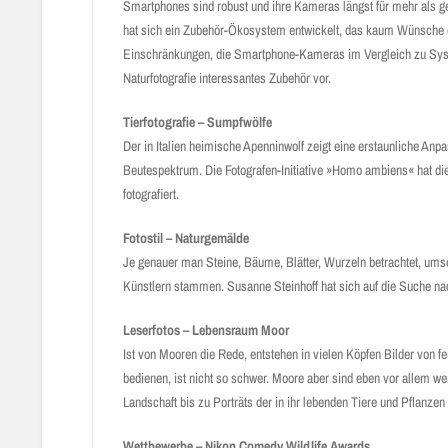
Smartphones sind robust und ihre Kameras längst für mehr als g
hat sich ein Zubehör-Ökosystem entwickelt, das kaum Wünsche o
Einschränkungen, die Smartphone-Kameras im Vergleich zu System
Naturfotografie interessantes Zubehör vor.
Tierfotografie – Sumpfwölfe
Der in Italien heimische Apenninwolf zeigt eine erstaunliche A
Beutespektrum. Die Fotografen-Initiative »Homo ambiens« hat d
fotografiert.
Fotostil – Naturgemälde
Je genauer man Steine, Bäume, Blätter, Wurzeln betrachtet, u
Künstlern stammen. Susanne Steinhoff hat sich auf die Suche n
Leserfotos – Lebensraum Moor
Ist von Mooren die Rede, entstehen in vielen Köpfen Bilder von 
bedienen, ist nicht so schwer. Moore aber sind eben vor allem w
Landschaft bis zu Porträts der in ihr lebenden Tiere und Pflanze
Wettbewerbe – Nikon Comedy Wildlife Awards