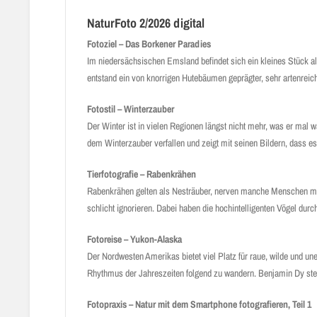
NaturFoto 2/2026 digital
Fotoziel – Das Borkener Paradies
Im niedersächsischen Emsland befindet sich ein kleines Stück al
entstand ein von knorrigen Hutebäumen geprägter, sehr artenreic
Fotostil – Winterzauber
Der Winter ist in vielen Regionen längst nicht mehr, was er mal w
dem Winterzauber verfallen und zeigt mit seinen Bildern, dass es s
Tierfotografie – Rabenkrähen
Rabenkrähen gelten als Nesträuber, nerven manche Menschen mit 
schlicht ignorieren. Dabei haben die hochintelligenten Vögel d
Fotoreise – Yukon-Alaska
Der Nordwesten Amerikas bietet viel Platz für raue, wilde und un
Rhythmus der Jahreszeiten folgend zu wandern. Benjamin Dy stel
Fotopraxis –
Natur mit dem Smartphone fotografieren, Teil 1