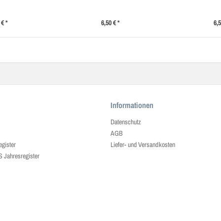
 € *
6,50 € *
6,5
Informationen
Datenschutz
AGB
egister
Liefer- und Versandkosten
ahresregister