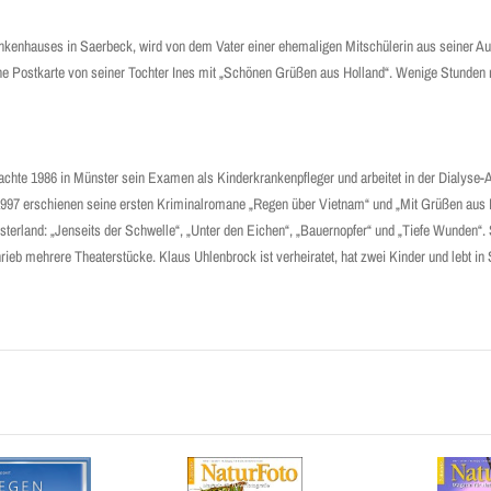
Krankenhauses in Saerbeck, wird von dem Vater einer ehemaligen Mitschülerin aus seiner Au
 eine Postkarte von seiner Tochter Ines mit „Schönen Grüßen aus Holland“. Wenige Stund
chte 1986 in Münster sein Examen als Kinder­­­­krankenpfleger und arbeitet in der Dialyse-
1997 erschienen seine ersten Kriminalromane „Regen über Vietnam“ und „Mit Grüßen aus 
terland: „Jenseits der Schwelle“, „Unter den Eichen“, „Bauernopfer“ und „Tiefe Wunden“. S
b meh­rere Theaterstücke. Klaus Uhlenbrock ist verheiratet, hat zwei Kinder und lebt in S