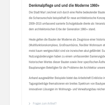
Denkmalpflege und und die Moderne 1960+
Die Stadt Marl zeichnet sich durch eine Reihe bedeutender Bau
die Scharounschule beispielhaft für neue architektonische Konz
2009–2015 umfassend sanierte Schulgebäude diente als Veransta
dem architektonischen Erbe der Generation 1960 + stand.
Heute gelten die Bauten der Moderne als Zeugnisse einer histori
(Multifunktionskomplexe, Großraumbüros, flexibler Wohnraum etc
meist kaum wertgeschätzt sind sie inzwischen akut gefährdet: 
Nutzungsänderungen haben zu einem umfassenden Sanierungsbeda
historischen Wertes dieser Bauten sowie ihrer spezifischen Ästheti
Bauplanungen Beteiligten für die Probleme der Architektur unsere
Anhand ausgewählter Beispiele bietet das Arbeitsheft Einblick
Tagungsbeiträge thematisieren ein breites Spektrum von Bautype
innovativen Lösungen im Wohnungs- und Verwaltungsbau reichen
Fragen zum Artikel?