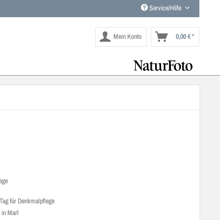
Service/Hilfe
Mein Konto
0,00 € *
ege
 Tag für Denkmalpflege
 in Marl