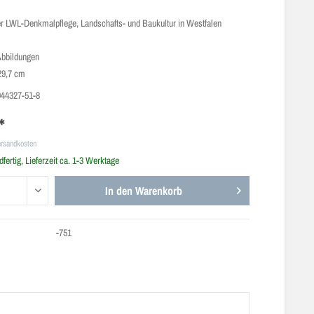
der LWL-Denkmalpflege, Landschafts- und Baukultur in Westfalen
Abbildungen
29,7 cm
944327-51-8
*
ersandkosten
fertig, Lieferzeit ca. 1-3 Werktage
In den
Warenkorb
-751