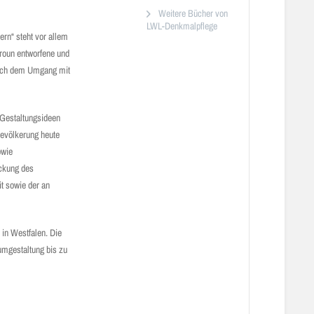
Weitere Bücher von
LWL-Denkmalpflege
rn“ steht vor allem
aroun entworfene und
 nach dem Umgang mit
 Gestaltungsideen
Bevölkerung heute
owie
eckung des
it sowie der an
in Westfalen. Die
umgestaltung bis zu