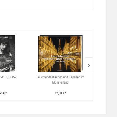
WEISS 152
Leuchtende Kirchen und Kapellen im
Denkmalpflege
Münsterland
55 € *
12,00 € *
12