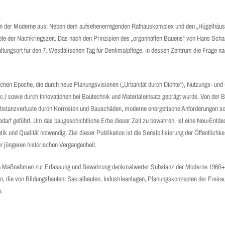
ten der Moderne aus: Neben dem aufsehenerregenden Rathauskomplex und den „Hügelhäuse
epte der Nachkriegszeit. Das nach den Prinzipien des „organhaften Bauens“ von Hans Sch
ltungsort für den 7. Westfälischen Tag für Denkmalpflege, in dessen Zentrum die Frage
schen Epoche, die durch neue Planungsvisionen („Urbanität durch Dichte“), Nutzungs- und
.) sowie durch Innovationen bei Bautechnik und Materialeinsatz geprägt wurde. Von der 
Substanzverluste durch Korrosion und Bauschäden, moderne energetische Anforderungen s
rf geführt. Um das baugeschichtliche Erbe dieser Zeit zu bewahren, ist eine Neu-Entd
k und Qualität notwendig. Ziel dieser Publikation ist die Sensibilisierung der Öffentlichke
r jüngeren historischen Vergangenheit.
e in Maßnahmen zur Erfassung und Bewahrung denkmalwerter Substanz der Moderne 1960 + 
n, die von Bildungsbauten, Sakralbauten, Industrieanlagen, Planungskonzepten der Freira
.