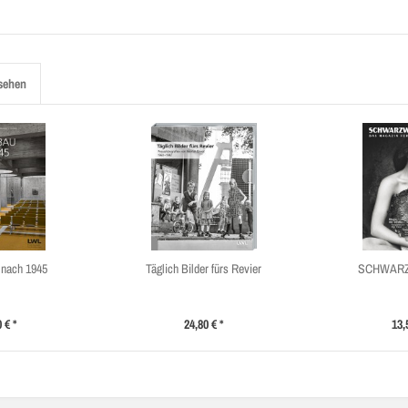
sehen
 nach 1945
Täglich Bilder fürs Revier
SCHWARZ
 € *
24,80 € *
13,