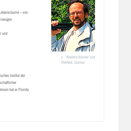
n Lebensräume – von
riesigen
r und
Weitere Bücher von
Rehfeld, Gunnar
schen Institut der
chaftlicher
eisen hat er Florida