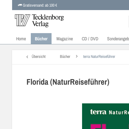
Gratisversand: ab 100 €
Home
Bücher
Magazine
CD / DVD
Sonderangeb
Übersicht
Bücher
terra NaturReiseführer
Florida (NaturReiseführer)