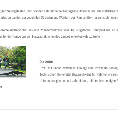
rtigen Naturgebieten und Stränden zahlreiche herausragende Urlaubsziele. Die vielfältige
glades bis zu den ausgedehnten Stränden und Wäldern des Panhandle – lassen sich neben 
edrohte subtropische Tier- und Pflanzenwelt wie Seekühe, Alligatoren, Braunpelikane, Adle
unter den hunderten von Naturattraktionen des Landes eine Auswahl zu treffen.
Der Autor
Prof. Dr. Gunnar Rehfeldt ist Biologe und Dozent am Zoologi
Technischen Universität Braunschweig. Im Rahmen wissens
Untersuchungen und auf zahlreichen, teils mehrmonatigen R
t.