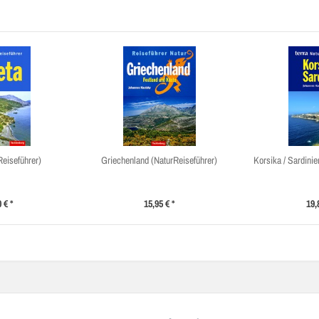
Reiseführer)
Griechenland (NaturReiseführer)
Korsika / Sardinie
 € *
15,95 € *
19,