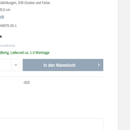
 Abbildungen, SW-Duoton und Farbe
26,5 cm
uch
949076-25-1
*
ersandkosten
fertig, Lieferzeit ca. 1-3 Werktage
In den
Warenkorb
-625