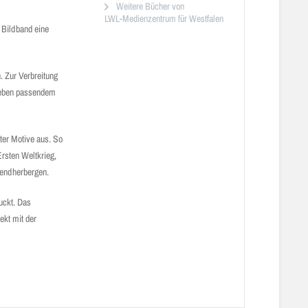
Weitere Bücher von
LWL-Medienzentrum für Westfalen
 Bildband eine
. Zur Verbreitung
 neben passendem
ter Motive aus. So
rsten Weltkrieg,
gendherbergen.
uckt. Das
ekt mit der