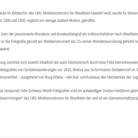
eute im Bildarchiv des LWL-Medienzentrums für Westfalen bewahrt wird, wurde für diesen
n 1900 und 1935, ergänzt um wenige spätere Motive, getroffen.
kam der passionierte Wanderer und Amateurfotograf als Volksschullehrer nach Westfalen
er die Fotografie gezielt als Werbeinstrument ein. Zu seiner Wanderausrüstung gehörte
pparat.
 zeichnet sich sowohl inhaltlich als auch fotohistorisch durch eine Fülle bemerkenswer
arbfotografien von Schülerwanderungen um 1910, Motive aus Schirrmanns Soldatenzeit im E
dokumentiert – ausgehend von Burg Altena – den Auf- und Ausbaus des Netzwerkes der Ju
tal restauriert. Alle Schwarz-Weiß-Fotografien sind im aufwändigen Duoton-Verfahren gedr
ildsammlungen" des LWL-Medienzentrums für Westfalen dar und ist ein Gemeinschaftsproj