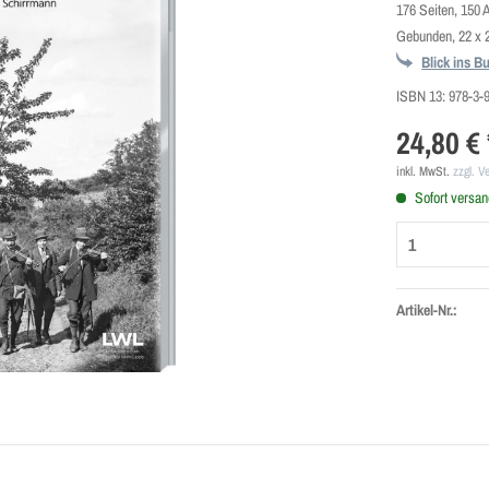
176 Seiten, 150
Gebunden, 22 x 
Blick ins B
ISBN 13:
978-3-
24,80 € 
inkl. MwSt.
zzgl. V
Sofort versand
Artikel-Nr.: