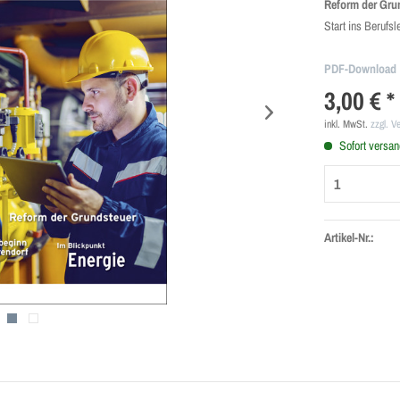
Reform der Gru
Start ins Berufs
PDF-Download
3,00 € *
inkl. MwSt.
zzgl. V
Sofort versand
Artikel-Nr.: