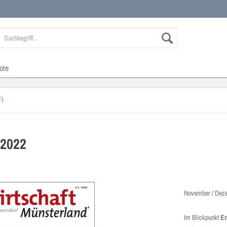
ote
F)
/2022
November / Deze
Im Blickpunkt
En