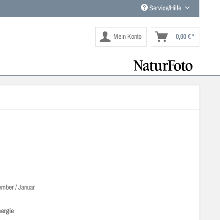
Service/Hilfe
Mein Konto
0,00 € *
mber / Januar
ergie