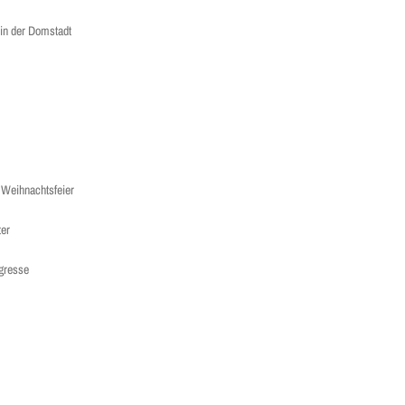
 in der Domstadt
 Weihnachtsfeier
ter
ngresse