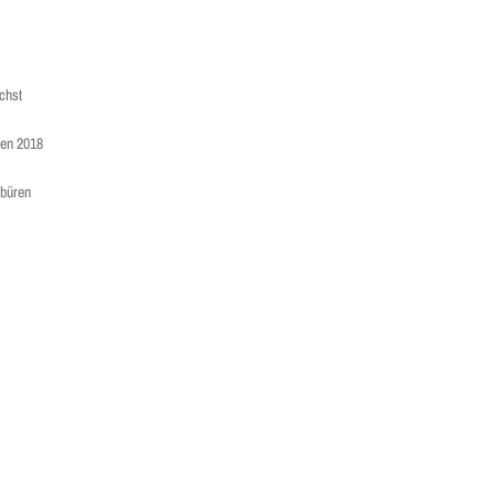
chst
den 2018
sbüren