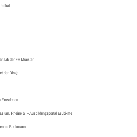
einfurt
art.lab der FH Münster
net der Dinge
in Emsdetten
asium, Rheine & – Ausbildungsportal azubi-me
 Dennis Beckmann