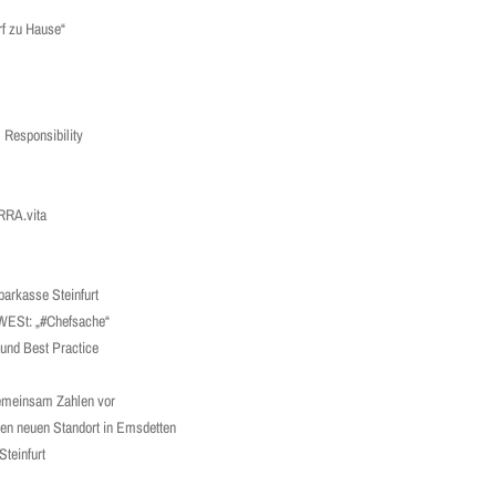
rf zu Hause“
 Responsibility
RRA.vita
arkasse Steinfurt
 WESt: „#Chefsache“
und Best Practice
gemeinsam Zahlen vor
den neuen Standort in Emsdetten
teinfurt