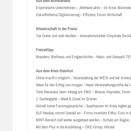
Aus dem Münsterland
Exportstarke Unternehmen – „Weltweit aktiv – im Kreis Warendo
Zukunftsthema Digitalisierung – Effizienz Forum Wirtschaft
Wissenschaft in der Praxis
Tue Gutes und rede darüber – Innovationstreiber Corporate Social
Freizeittipp
Wandern, Wellness und Erdgeschichte – Natur- und Geopark TE
Aus dem Kreis Steinfurt
China macht’s möglich – Veranstaltung der WESt und der Kreissp
Ideen für den Erfolg von morgen – Neue Veranstaltungsreihe der
Tolle Resonanz beim Infotag am FMO – Messe, Keynotes, Foren 
1. Gartengipfel – Meet & Greet im Grünen
Aktuell keine Fusionsgespräche – Sparkassen im Kreis legten 
SLF-Neubau nimmt Gestalt an – Firma investiert 6 Mio. Euro in 
MINT-Bereich soll weiter ausgebaut werden – Schule am Bagno, S
Mit dem Plus in die Ausbildung – OKE-Group, Hörstel