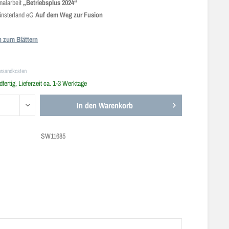
nalarbeit
„Betriebsplus 2024“
ünsterland eG
Auf dem Weg zur Fusion
n zum Blättern
ersandkosten
fertig, Lieferzeit ca. 1-3 Werktage
In den
Warenkorb
SW11685