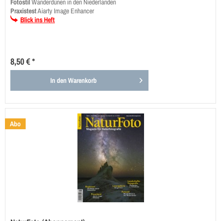
Fotostil
Wanderdünen in den Niederlanden
Praxistest
Aiarty Image Enhancer
Blick ins Heft
8,50 € *
In den
Warenkorb
Abo