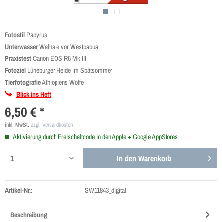
Fotostil
Papyrus
Unterwasser
Walhaie vor Westpapua
Praxistest
Canon EOS R6 Mk III
Fotoziel
Lüneburger Heide im Spätsommer
Tierfotografie
Äthiopiens Wölfe
Blick ins Heft
6,50 € *
inkl. MwSt.
zzgl. Versandkosten
Aktivierung durch Freischaltcode in den Apple + Google AppStores
In den
Warenkorb
Artikel-Nr.:
SW11843_digital
Beschreibung