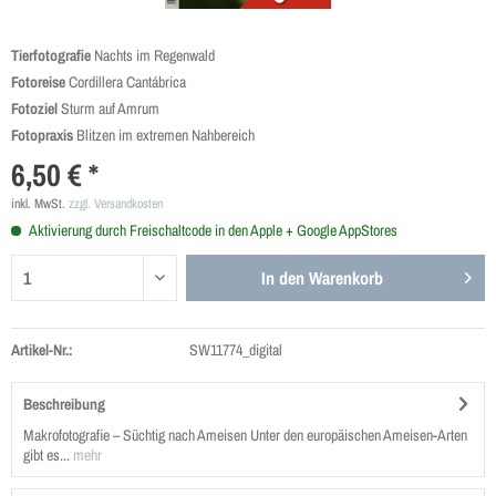
Tierfotografie
Nachts im Regenwald
Fotoreise
Cordillera Cantábrica
Fotoziel
Sturm auf Amrum
Fotopraxis
Blitzen im extremen Nahbereich
6,50 € *
inkl. MwSt.
zzgl. Versandkosten
Aktivierung durch Freischaltcode in den Apple + Google AppStores
In den
Warenkorb
Artikel-Nr.:
SW11774_digital
Beschreibung
Makrofotografie – Süchtig nach Ameisen Unter den europäischen Ameisen-Arten
gibt es...
mehr