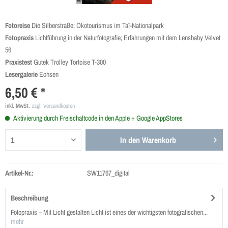
Fotoreise
Die Silberstraße; Ökotourismus im Taï-Nationalpark
Fotopraxis
Lichtführung in der Naturfotografie; Erfahrungen mit dem Lensbaby Velvet
56
Praxistest
Gutek Trolley Tortoise T-300
Lesergalerie
Echsen
6,50 € *
inkl. MwSt.
zzgl. Versandkosten
Aktivierung durch Freischaltcode in den Apple + Google AppStores
In den
Warenkorb
Artikel-Nr.:
SW11767_digital
Beschreibung
Fotopraxis – Mit Licht gestalten Licht ist eines der wichtigsten fotografischen...
mehr