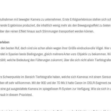
fnahmen mit bewegter Kamera zu unternehmen. Erste Erfolgs­erlebnisse stellen sich schn
hende Ergebnisse produziert, die inhaltlich wenig mehr als den Bewegungseffekt zu biete
über den reinen Effekt hinaus auch Stimmungen transportiert werden können.
erleben
den besten Ruf, doch sind sie schon allein wegen ihrer Größe eindrucksvolle Vögel. Wer di
ndet in Spanien beste Bedingungen, gleich mehrere Arten vors Objektiv zu bekommen. Wi
ählt, welche Bedeutung den Fütterungen zukommt, über die sich nicht allein Tierfotografen
 ihre Schwerpunkte im Bereich Tierfotografie haben, welche sich Kameras mit einem Sens
eben oft sehr willkommen. Mit der 90D und der 7D Mk II hatte Canon im DSLR-Segment zwe
 eine gut ausgestattete Kamera im spiegellosen R-System zur Verfügung. Wie sie sich in 
haub in diesem Praxistest.