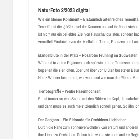
NaturFoto 2/2023 digital
Wie ein kleiner Kontinent – Erstaunlich artenreiches Teneriffa
Teneriffa ist die größte Insel der Kanaren und auf ihr findet s
ist nicht nur ein beliebtes Ziel von Pauschaltouristen, sondern h
vermittelt Eindrücke von der Vielfalt an Tieren, Pflanzen und La
Mandelblüte in der Pfalz – Rosaroter Frühling im Südwesten
Während in vielen Regionen noch spätwinterliche Tristesse herr
begleiten die zierlichen, über und über von Blüten besetzten B
Heinz Wohner beschreibt, wo, wann und wie man die Pfälzer Ma
Tierfotograﬁe – Weiße Hasenhochzeit
Es ist immer so eine Sache mit den Bildern im Kopf, die naturf
und dann muss es auch meist ziemlich schnell gehen. So ähnlic
Der Gargano – Ein Eldorado für Orchideen-Liebhaber
Durch die Nähe zum sonnenverwöhnten Kaiserstuhl und anderen bo
ihre Liebe zu Orchideen. Schon bald wollte sie auch andere Regio