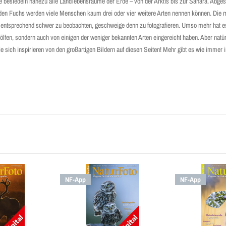
re besiedeln nahezu alle Landlebensräume der Erde – von der Arktis bis zur Sahara. Abg
den Fuchs werden viele Menschen kaum drei oder vier weitere Arten nennen können. Die 
d entsprechend schwer zu beobachten, geschweige denn zu fotografieren. Umso mehr hat es
lfen, sondern auch von einigen der weniger bekannten Arten eingereicht haben. Aber natür
 sich inspirieren von den großartigen Bildern auf diesen Seiten! Mehr gibt es wie immer i
NF-App
NF-App