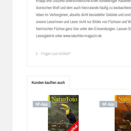
Knapp drei Dutzend unterschiedliche Arten hundeartiger Raubtie
ikonischen Wolf und dem auch hierzulande häufig zu beobachten
leben im Verborgenen, abseits dicht besiedelter Gebiete und sin
unsere Leserinnen und Leser nicht nur Bilder von Füchsen und Wö
heimischen Füchse ganz klar unter den Einsen­dungen. Lassen Sie
Lesergalerie unter www.naturfoto-magazin.de
Fragen zum Artikel?
Kunden kauften auch
NF-App
NF-App