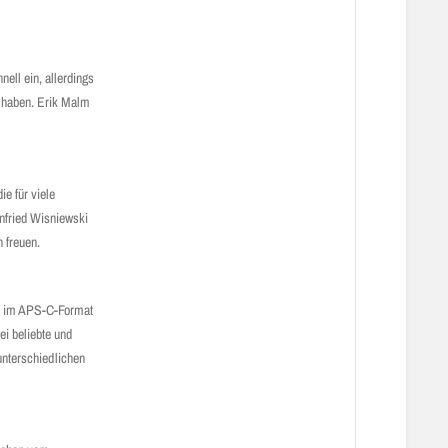
ell ein, allerdings
n haben. Erik Malm
e für viele
nfried Wisniewski
 freuen.
or im APS-C-Format
i beliebte und
unterschiedlichen