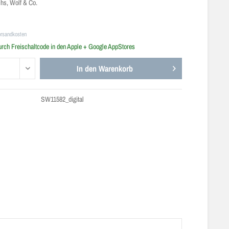
hs, Wolf & Co.
ersandkosten
urch Freischaltcode in den Apple + Google AppStores
In den
Warenkorb
SW11582_digital