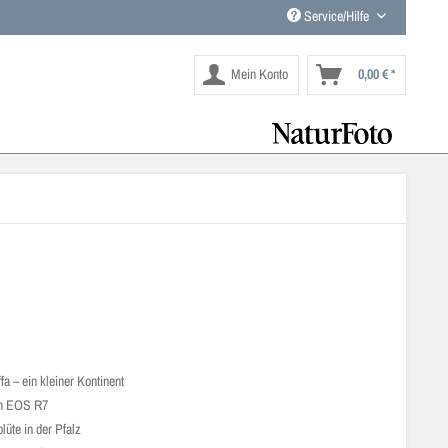
Service/Hilfe
Mein Konto
0,00 € *
fa – ein kleiner Kontinent
n EOS R7
üte in der Pfalz