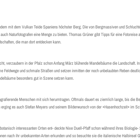
ich zudem mit dem Vulkan Teide Spaniens höchster Berg. Die von Bergmassiven und Schluch
at auch Naturfotografen eine Menge zu bieten. Thomas Grüner gibt Tipps für eine Fotoreise a
ndschaften, die man dort entdecken kann.
scht, verzaubern in der Pfalz schon Anfang März blühende Mandelbäume die Landschaft. I
äume Feldwege und schmale Straßen und setzen inmitten der noch unbelaubten Reben deutli
ndelbäume besonders gut in Szene setzen kann.
otografierende Menschen mit sich herumtragen. Oftmals dauert es ziemlich lange, bis die
h erging es auch Stefan Meyers und seinem Bilderwunsch von der »Hasenhochzeit« im Sc
tanisch interessanten Orten ent- deckte Nixe Duell-Pfaff schon während ihres Biologie- 
nen nach ihr unbekannten Arten erkunden und so besuchte sie die italienische Halbinsel G