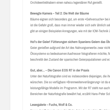
Orchideenliebhabern einen nahezu legendären Ruf genießt.
Bewegte Kamera – Teil 2: Die Welt der Bäume
Bäume eignen sich besonders gut, um erste »Gehversuche« bei Au
ist die Gefahr groß, dass man immer wieder sich sehr ähnlich se
gibt an einigen Beispielen Anregungen, wie mit der ICM-Technik 
Hol’s der Geier! Fütterungen sichern Spaniens Geiern das Üb
Geier genießen aufgrund der Art des Nahrungserwerbs zwar nicht 
Ökosysteme so bedeutsamen Aasfresser fotografieren möchte, fi
beschreibt den Zustand der spanischen Geierpopulationen und erz
Gut, aber… – Die Canon EOS R7 in der Praxis
Unter den Naturfotografen sind es insbesondere diejenigen, die
wünschen. Die so verfügbare »Brennweitenverlängerung« ist da 
leistungsfähige Modelle im Programm. Mit der R7 steht nun auch
Bereichen der Naturfotografie bewährt hat, erzählt Hans-Peter Sc
Lesergalerie – Fuchs, Wolf & Co.