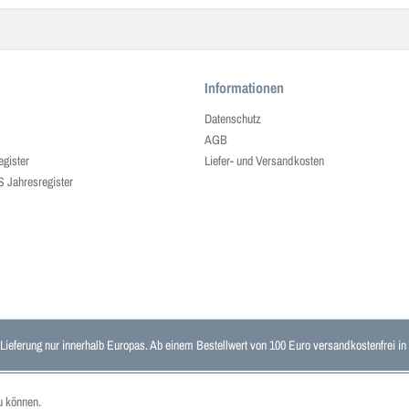
Informationen
Datenschutz
AGB
egister
Liefer- und Versandkosten
ahresregister
 Lieferung nur innerhalb Europas. Ab einem Bestellwert von 100 Euro versandkostenfrei i
u können.